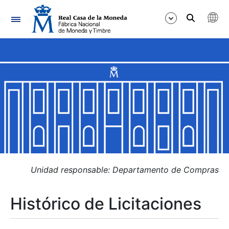
Navegación
Mostrar/Ocultar
Mostrar/Ocultar
Mostrar/Ocultar
Mostrar/Ocultar
Mostrar/Ocultar
Unidad responsable: Departamento de Compras
Histórico de Licitaciones
Mostrar/Ocultar