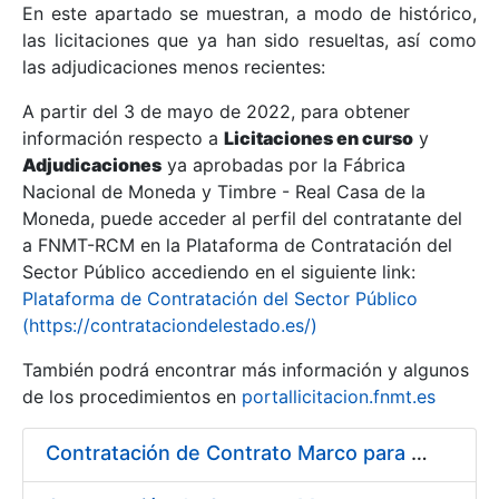
En este apartado se muestran, a modo de histórico,
las licitaciones que ya han sido resueltas, así como
Mostrar/Ocultar
las adjudicaciones menos recientes:
Mostrar/Ocultar
A partir del 3 de mayo de 2022, para obtener
información respecto a
Mostrar/Ocultar
Licitaciones en curso
y
Adjudicaciones
ya aprobadas por la Fábrica
Nacional de Moneda y Timbre - Real Casa de la
Moneda, puede acceder al perfil del contratante del
a FNMT-RCM en la Plataforma de Contratación del
Sector Público accediendo en el siguiente link:
Plataforma de Contratación del Sector Público
(https://contrataciondelestado.es/)
También podrá encontrar más información y algunos
de los procedimientos en
portallicitacion.fnmt.es
Mostrar/Ocultar
Contratación de Contrato Marco para el Suministro de Material de Fontanería y Repuestos de Aire Acondicionado, bienio 2018-2019