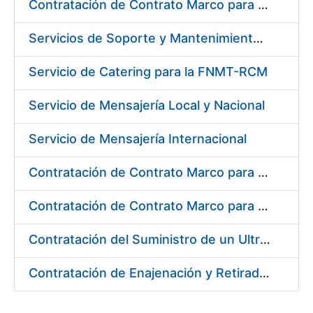
Contratación de Contrato Marco para el Suministro de Material de Ferretería, Bienio 2018-2019
Servicios de Soporte y Mantenimiento de Licencias de Software IBM para Fábrica Nacional de Moneda y Timbre-Real Casa de la Moneda (FNMT-RCM)
Servicio de Catering para la FNMT-RCM
Servicio de Mensajería Local y Nacional
Servicio de Mensajería Internacional
Contratación de Contrato Marco para el Suministro de Material de Electricidad e Iluminación, Bienio 2018-2019
Contratación de Contrato Marco para el Suministro de Material de Transmisiones, Rodamientos y Estanqueidad, Bienio 2018-2019
Contratación del Suministro de un Ultramicrodurómetro
Contratación de Enajenación y Retirada de Recortes Sobrantes y Desperdicios de Papel Impreso y No Impreso durante 2018