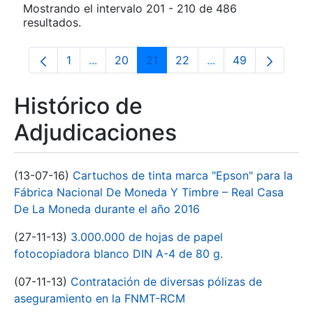
Mostrando el intervalo 201 - 210 de 486
resultados.
1
...
20
21
22
...
49
Página
Páginas intermedias Use TAB para despla
Página
Página
Página
Páginas intermedia
Página
Histórico de
Adjudicaciones
(13-07-16)
Cartuchos de tinta marca "Epson" para la
Fábrica Nacional De Moneda Y Timbre – Real Casa
De La Moneda durante el año 2016
(27-11-13)
3.000.000 de hojas de papel
fotocopiadora blanco DIN A-4 de 80 g.
(07-11-13)
Contratación de diversas pólizas de
aseguramiento en la FNMT-RCM