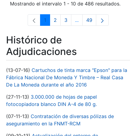
Mostrando el intervalo 1 - 10 de 486 resultados.
1
2
3
...
49
Página
Página
Página
Páginas intermedias Use 
Página
Histórico de
Adjudicaciones
(13-07-16)
Cartuchos de tinta marca "Epson" para la
Fábrica Nacional De Moneda Y Timbre – Real Casa
De La Moneda durante el año 2016
(27-11-13)
3.000.000 de hojas de papel
fotocopiadora blanco DIN A-4 de 80 g.
(07-11-13)
Contratación de diversas pólizas de
aseguramiento en la FNMT-RCM
(09-10-13)
Actualización del entorno de