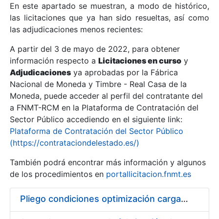
En este apartado se muestran, a modo de histórico,
las licitaciones que ya han sido resueltas, así como
Mostrar/Ocultar
las adjudicaciones menos recientes:
Mostrar/Ocultar
A partir del 3 de mayo de 2022, para obtener
información respecto a
Mostrar/Ocultar
Licitaciones en curso
y
Adjudicaciones
ya aprobadas por la Fábrica
Nacional de Moneda y Timbre - Real Casa de la
Moneda, puede acceder al perfil del contratante del
a FNMT-RCM en la Plataforma de Contratación del
Sector Público accediendo en el siguiente link:
Plataforma de Contratación del Sector Público
(https://contrataciondelestado.es/)
También podrá encontrar más información y algunos
de los procedimientos en
portallicitacion.fnmt.es
Mostrar/Ocultar
Pliego condiciones optimización cargas compras firmado