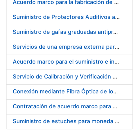
Acuerdo marco para la fabricación de piezas
Suministro de Protectores Auditivos a medida para las personas trabajadoras de los Centros de Trabajo de Madrid y Burgos
Suministro de gafas graduadas antiproyecciones para los trabajadores de la FNMT-RCM en los centros de trabajo de Madrid y Burgos
Servicios de una empresa externa para el asesoramiento y resolución de los recursos de alzada que se presentan relacionados con procesos de selección para la FNMT-RCM
Acuerdo marco para el suministro e instalación de persianas, estores y otros complementos
Servicio de Calibración y Verificación Externa de los Equipos de Medición del Servicio de Prevención de la FNMT-RCM
Conexión mediante Fibra Óptica de los Centros de Proceso de Datos (CPDs) de las sedes de la FNMT-RCM de Burgos y Madrid
Contratación de acuerdo marco para el Suministro de Material de Electricidad para la Fábrica Nacional de Moneda y Timbre-Real Casa de la Moneda en su centro de trabajo de Burgos
Suministro de estuches para moneda de 30 €