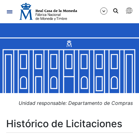
Navegación
Mostrar/Ocultar
Mostrar/Ocultar
Mostrar/Ocultar
Mostrar/Ocultar
Mostrar/Ocultar
Unidad responsable: Departamento de Compras
Histórico de Licitaciones
Mostrar/Ocultar