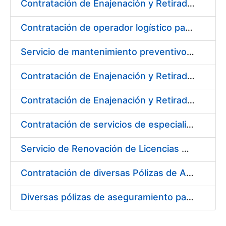
Contratación de Enajenación y Retirada de Recortes Sobrantes y Desperdicios de Papel Impreso y no Impreso durante el Año 2020
Contratación de operador logístico para distintos servicios de transporte de seguridad de mercancías de la Fábrica Nacional de Moneda y Timbre - Real Casa de la Moneda
Servicio de mantenimiento preventivo de la instalación del sistema centralizado de recogida de papelote de timbre e imprenta
Contratación de Enajenación y Retirada de Residuos de PVC, Policarbonato y Plásticos durante el año 2020
Contratación de Enajenación y Retirada de Chatarra de Hierro, Acero y Chapa de la RCM-FNMT
Contratación de servicios de especialistas técnicos en prevención y extinción de incendios para los centros de Madrid y Burgos de la FNMT-RCM
Servicio de Renovación de Licencias Adobe
Contratación de diversas Pólizas de Aseguramiento para la Fábrica Nacional de Moneda y Timbre - Real Casa de la Moneda
Diversas pólizas de aseguramiento para la Fábrica Nacional de Moneda y Timbre - Real Casa de la Moneda