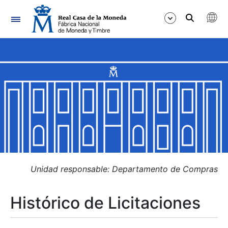
Navegación
Mostrar/Ocultar
Mostrar/Ocultar
Mostrar/Ocultar
Mostrar/Ocultar
Mostrar/Ocultar
Unidad responsable: Departamento de Compras
Histórico de Licitaciones
Mostrar/Ocultar