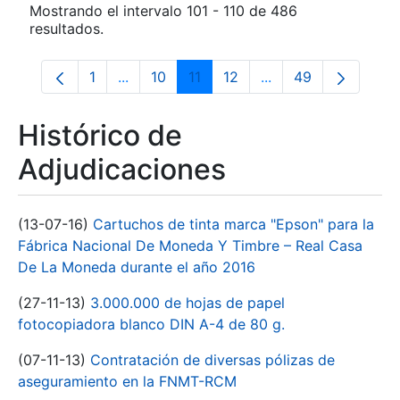
Mostrando el intervalo 101 - 110 de 486
resultados.
1
...
10
11
12
...
49
Página
Páginas intermedias Use TAB para despla
Página
Página
Página
Páginas intermedias
Página
Histórico de
Adjudicaciones
(13-07-16)
Cartuchos de tinta marca "Epson" para la
Fábrica Nacional De Moneda Y Timbre – Real Casa
De La Moneda durante el año 2016
(27-11-13)
3.000.000 de hojas de papel
fotocopiadora blanco DIN A-4 de 80 g.
(07-11-13)
Contratación de diversas pólizas de
aseguramiento en la FNMT-RCM