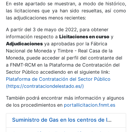
En este apartado se muestran, a modo de histórico,
las licitaciones que ya han sido resueltas, así como
Mostrar/Ocultar
las adjudicaciones menos recientes:
Mostrar/Ocultar
A partir del 3 de mayo de 2022, para obtener
información respecto a
Mostrar/Ocultar
Licitaciones en curso
y
Adjudicaciones
ya aprobadas por la Fábrica
Nacional de Moneda y Timbre - Real Casa de la
Moneda, puede acceder al perfil del contratante del
a FNMT-RCM en la Plataforma de Contratación del
Sector Público accediendo en el siguiente link:
Plataforma de Contratación del Sector Público
(https://contrataciondelestado.es/)
También podrá encontrar más información y algunos
de los procedimientos en
portallicitacion.fnmt.es
Mostrar/Ocultar
Suministro de Gas en los centros de la FNMT-RCM de Madrid y Burgos, durante el año 2020