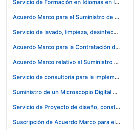
Servicio de Formación en Idiomas en la Modalidad Presencial
Acuerdo Marco para el Suministro de Droguería y Limpieza para la FNMT-RCM durante el año 2019 en su Sede de Madrid
Servicio de lavado, limpieza, desinfección y descontaminación de la ropa de trabajo del personal de la FNMT-RCM de Madrid
Acuerdo Marco para la Contratación de Fabricación de Piezas
Acuerdo Marco relativo al Suministro de Informáticos 2019
Servicio de consultoría para la implementación de un Proceso Automatizado de Preparación de Expedientes de Compras
Suministro de un Microscopio Digital Automático
Servicio de Proyecto de diseño, construcción, montaje, desmontaje y transporte de stands durante 2019
Suscripción de Acuerdo Marco para el Suministro de Sillería Ergonómica para la FNMT-RCM