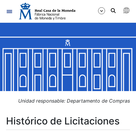
Navegación
Mostrar/Ocultar
Mostrar/Ocultar
Mostrar/Ocultar
Mostrar/Ocultar
Mostrar/Ocultar
Unidad responsable: Departamento de Compras
Histórico de Licitaciones
Mostrar/Ocultar