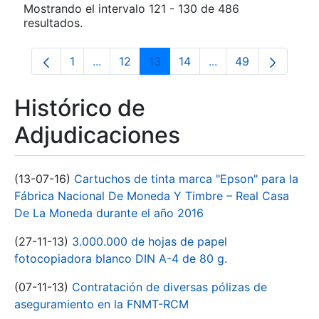
Mostrando el intervalo 121 - 130 de 486
resultados.
1
...
12
13
14
...
49
Página
Páginas intermedias Use TAB para despla
Página
Página
Página
Páginas intermedia
Página
Histórico de
Adjudicaciones
(13-07-16)
Cartuchos de tinta marca "Epson" para la
Fábrica Nacional De Moneda Y Timbre – Real Casa
De La Moneda durante el año 2016
(27-11-13)
3.000.000 de hojas de papel
fotocopiadora blanco DIN A-4 de 80 g.
(07-11-13)
Contratación de diversas pólizas de
aseguramiento en la FNMT-RCM