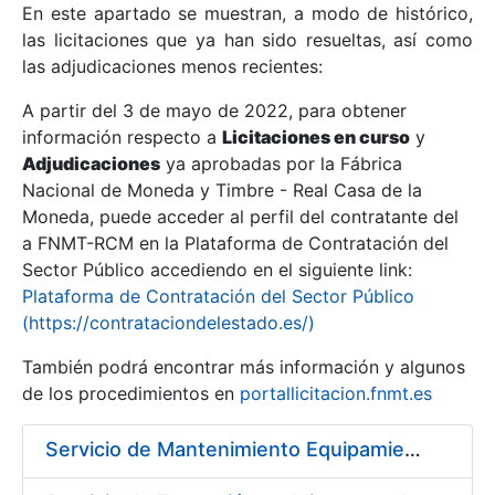
En este apartado se muestran, a modo de histórico,
las licitaciones que ya han sido resueltas, así como
Mostrar/Ocultar
las adjudicaciones menos recientes:
Mostrar/Ocultar
A partir del 3 de mayo de 2022, para obtener
información respecto a
Mostrar/Ocultar
Licitaciones en curso
y
Adjudicaciones
ya aprobadas por la Fábrica
Nacional de Moneda y Timbre - Real Casa de la
Moneda, puede acceder al perfil del contratante del
a FNMT-RCM en la Plataforma de Contratación del
Sector Público accediendo en el siguiente link:
Plataforma de Contratación del Sector Público
(https://contrataciondelestado.es/)
También podrá encontrar más información y algunos
de los procedimientos en
portallicitacion.fnmt.es
Mostrar/Ocultar
Servicio de Mantenimiento Equipamiento ORACLE en CERES periodo 2019-2020