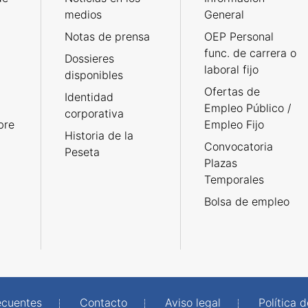
medios
General
Notas de prensa
OEP Personal
func. de carrera o
Dossieres
laboral fijo
disponibles
Ofertas de
Identidad
Empleo Público /
corporativa
bre
Empleo Fijo
Historia de la
Convocatoria
Peseta
Plazas
Temporales
Bolsa de empleo
ecuentes
Contacto
Aviso legal
Política 