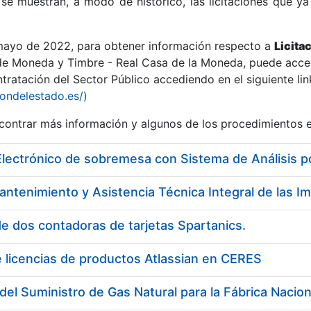
se muestran, a modo de histórico, las licitaciones que ya
 mayo de 2022, para obtener información respecto a
Licita
de Moneda y Timbre - Real Casa de la Moneda, puede acced
ratación del Sector Público accediendo en el siguiente lin
r
iondelestado.es/)
ontrar más información y algunos de los procedimientos 
Electrónico de sobremesa con Sistema de Análisis 
e dos contadoras de tarjetas Spartanics.
 licencias de productos Atlassian en CERES
tar