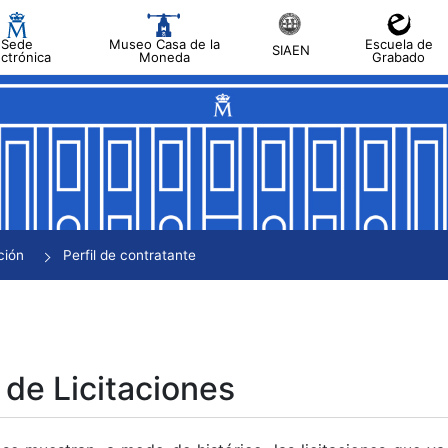
Sede
Museo Casa de la
Escuela de
SIAEN
ectrónica
Moneda
Grabado
tar
tar
tar
tar
ción
Perfil de contratante
tar
 de Licitaciones