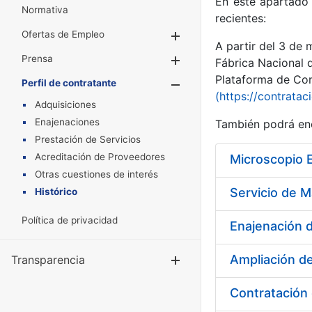
En este apartado 
Normativa
recientes:
Ofertas de Empleo
Mostrar/Ocultar
A partir del 3 de
Prensa
Mostrar/Ocultar
Fábrica Nacional 
Plataforma de Cont
Perfil de contratante
Mostrar/Oculta
(https://contratac
Adquisiciones
Enajenaciones
También podrá enc
Prestación de Servicios
Acreditación de Proveedores
Microscopio 
Otras cuestiones de interés
Histórico
Política de privacidad
Enajenación d
Ampliación de
Transparencia
Mostrar/Ocul