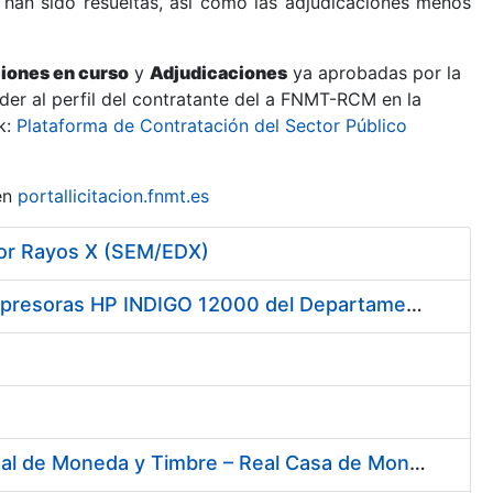
 han sido resueltas, así como las adjudicaciones menos
ciones en curso
y
Adjudicaciones
ya aprobadas por la
er al perfil del contratante del a FNMT-RCM en la
k:
Plataforma de Contratación del Sector Público
en
portallicitacion.fnmt.es
por Rayos X (SEM/EDX)
Servicio de Mantenimiento y Asistencia Técnica Integral de las Impresoras HP INDIGO 12000 del Departamento de Timbre y serie III HP 7900 Departamento de Imprenta/Tarjetas en su sede de Madrid
Contratación del Suministro de Gas Natural para la Fábrica Nacional de Moneda y Timbre – Real Casa de Moneda, en sus centros de trabajo de Madrid y Burgos