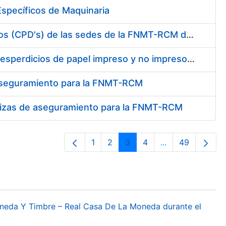
specíficos de Maquinaria
Conexión mediante fibra óptica de los centros de proceso de datos (CPD's) de las sedes de la FNMT-RCM de Burgos y Madrid
Contratación de enajenación y retirada de recortes sobrantes y desperdicios de papel impreso y no impreso durante el año 2022
 aseguramiento para la FNMT-RCM
pólizas de aseguramiento para la FNMT-RCM
1
2
3
4
...
49
Página
Página
Página
Página
Páginas interme
Página
oneda Y Timbre – Real Casa De La Moneda durante el