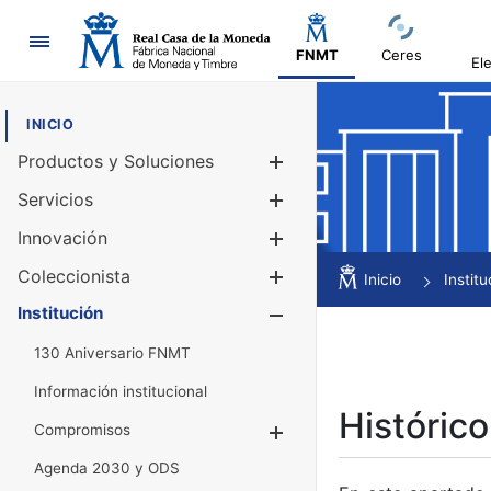
Navegación
FNMT
Ceres
El
INICIO
Productos y Soluciones
Mostrar/Ocul
Servicios
Mostrar/Ocul
Innovación
Mostrar/Ocul
Coleccionista
Mostrar/Ocul
Inicio
Institu
Institución
Mostrar/Ocul
130 Aniversario FNMT
Información institucional
Histórico
Compromisos
Mostrar/Ocultar
Agenda 2030 y ODS