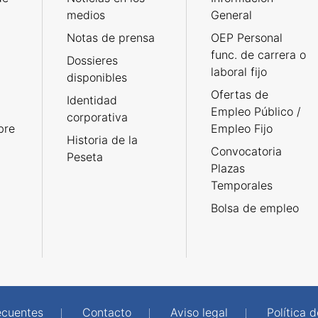
medios
General
Notas de prensa
OEP Personal
func. de carrera o
Dossieres
laboral fijo
disponibles
Ofertas de
Identidad
Empleo Público /
corporativa
bre
Empleo Fijo
Historia de la
Convocatoria
Peseta
Plazas
Temporales
Bolsa de empleo
ecuentes
Contacto
Aviso legal
Política 