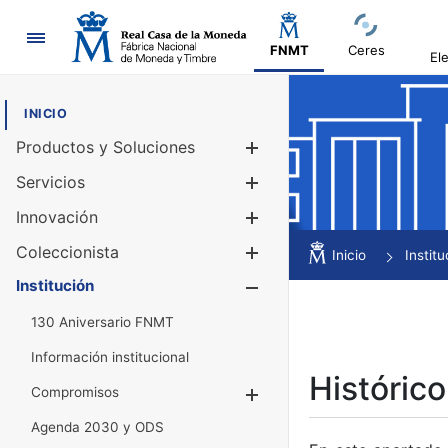
Navegación
FNMT
Ceres
El
INICIO
Productos y Soluciones
Mostrar/Ocul
Servicios
Mostrar/Ocul
Innovación
Mostrar/Ocul
Coleccionista
Mostrar/Ocul
Inicio
Institu
Institución
Mostrar/Ocul
130 Aniversario FNMT
Información institucional
Histórico
Compromisos
Mostrar/Ocultar
Agenda 2030 y ODS