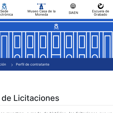
Sede
Museo Casa de la
Escuela de
SIAEN
ectrónica
Moneda
Grabado
tar
tar
tar
tar
ción
Perfil de contratante
tar
 de Licitaciones