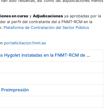
 han sido resueltas, así como las adjudicaciones menos
ciones en curso
y
Adjudicaciones
ya aprobadas por la
er al perfil del contratante del a FNMT-RCM en la
k:
Plataforma de Contratación del Sector Público
en
portallicitacion.fnmt.es
Servicio de Mantenimiento y Adquisición de las Tapas Automáticas Hygolet instaladas en la FNMT-RCM de Madrid, y el Suministro de Rollos de Plásticos Originales
y Preimpresión