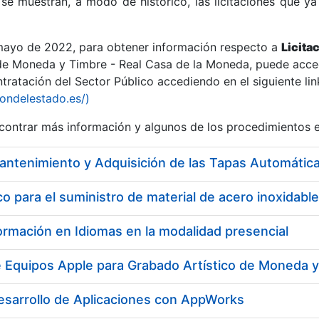
se muestran, a modo de histórico, las licitaciones que ya
 mayo de 2022, para obtener información respecto a
Licita
de Moneda y Timbre - Real Casa de la Moneda, puede acced
ratación del Sector Público accediendo en el siguiente lin
r
iondelestado.es/)
ontrar más información y algunos de los procedimientos 
 para el suministro de material de acero inoxidable
ormación en Idiomas en la modalidad presencial
e Equipos Apple para Grabado Artístico de Moneda 
tar
esarrollo de Aplicaciones con AppWorks