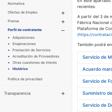
En este apartado 
Normativa
recientes:
Ofertas de Empleo
Mostrar/Ocultar
A partir del 3 de
Prensa
Mostrar/Ocultar
Fábrica Nacional 
Plataforma de Cont
Perfil de contratante
Mostrar/Oculta
(https://contratac
Adquisiciones
Enajenaciones
También podrá enc
Prestación de Servicios
Acreditación de Proveedores
Otras cuestiones de interés
Acuerdo marco
Histórico
Política de privacidad
Servicio de F
Suministro d
Transparencia
Mostrar/Ocul
Servicio de D