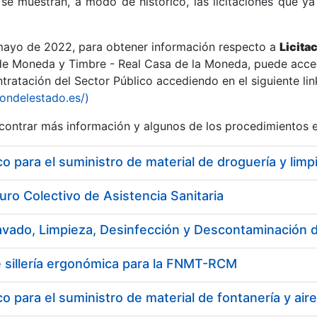
se muestran, a modo de histórico, las licitaciones que ya
 mayo de 2022, para obtener información respecto a
Licita
de Moneda y Timbre - Real Casa de la Moneda, puede acced
ratación del Sector Público accediendo en el siguiente lin
r
iondelestado.es/)
ontrar más información y algunos de los procedimientos 
 para el suministro de material de droguería y li
uro Colectivo de Asistencia Sanitaria
 sillería ergonómica para la FNMT-RCM
tar
 para el suministro de material de fontanería y air