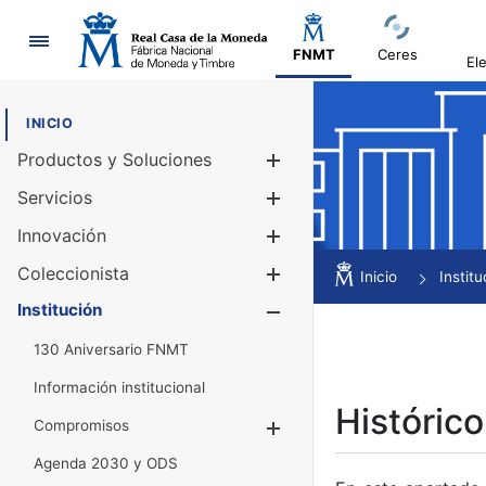
Navegación
FNMT
Ceres
El
INICIO
Productos y Soluciones
Mostrar/Ocul
Servicios
Mostrar/Ocul
Innovación
Mostrar/Ocul
Coleccionista
Mostrar/Ocul
Inicio
Institu
Institución
Mostrar/Ocul
130 Aniversario FNMT
Información institucional
Histórico
Compromisos
Mostrar/Ocultar
Agenda 2030 y ODS