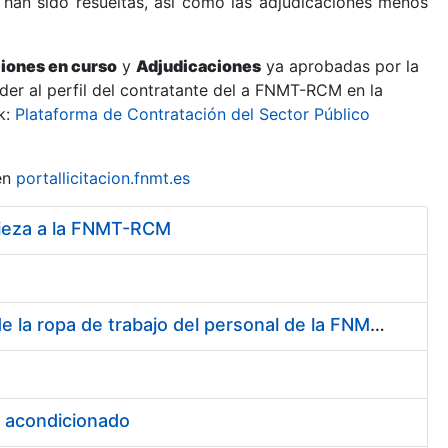
 han sido resueltas, así como las adjudicaciones menos
ciones en curso
y
Adjudicaciones
ya aprobadas por la
er al perfil del contratante del a FNMT-RCM en la
k:
Plataforma de Contratación del Sector Público
en
portallicitacion.fnmt.es
mpieza a la FNMT-RCM
Servicio de Lavado, Limpieza, Desinfección y Descontaminación de la ropa de trabajo del personal de la FNMT-RCM de Madrid
e acondicionado