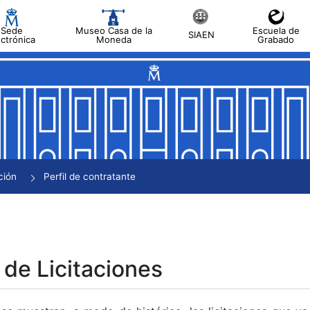
Sede
Museo Casa de la
Escuela de
SIAEN
ectrónica
Moneda
Grabado
tar
tar
tar
tar
ción
Perfil de contratante
tar
 de Licitaciones