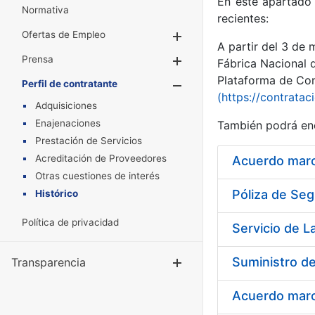
En este apartado 
Normativa
recientes:
Ofertas de Empleo
Mostrar/Ocultar
A partir del 3 de
Prensa
Mostrar/Ocultar
Fábrica Nacional 
Plataforma de Cont
Perfil de contratante
Mostrar/Oculta
(https://contratac
Adquisiciones
Enajenaciones
También podrá enc
Prestación de Servicios
Acreditación de Proveedores
Acuerdo marco
Otras cuestiones de interés
Póliza de Seg
Histórico
Política de privacidad
Suministro de
Transparencia
Mostrar/Ocul
Acuerdo marco