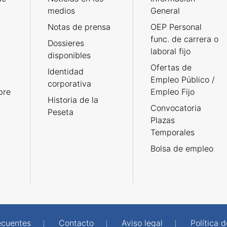
medios
General
Notas de prensa
OEP Personal
func. de carrera o
Dossieres
laboral fijo
disponibles
Ofertas de
Identidad
Empleo Público /
corporativa
bre
Empleo Fijo
Historia de la
Convocatoria
Peseta
Plazas
Temporales
Bolsa de empleo
ecuentes
Contacto
Aviso legal
Política 