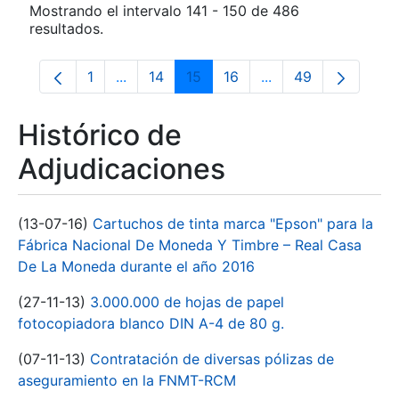
Mostrando el intervalo 141 - 150 de 486
resultados.
1
...
14
15
16
...
49
Página
Páginas intermedias Use TAB para despla
Página
Página
Página
Páginas intermedia
Página
Histórico de
Adjudicaciones
(13-07-16)
Cartuchos de tinta marca "Epson" para la
Fábrica Nacional De Moneda Y Timbre – Real Casa
De La Moneda durante el año 2016
(27-11-13)
3.000.000 de hojas de papel
fotocopiadora blanco DIN A-4 de 80 g.
(07-11-13)
Contratación de diversas pólizas de
aseguramiento en la FNMT-RCM