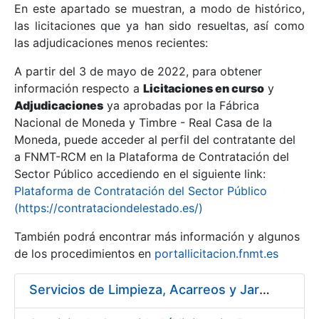
En este apartado se muestran, a modo de histórico,
las licitaciones que ya han sido resueltas, así como
Mostrar/Ocultar
las adjudicaciones menos recientes:
Mostrar/Ocultar
A partir del 3 de mayo de 2022, para obtener
información respecto a
Mostrar/Ocultar
Licitaciones en curso
y
Adjudicaciones
ya aprobadas por la Fábrica
Nacional de Moneda y Timbre - Real Casa de la
Moneda, puede acceder al perfil del contratante del
a FNMT-RCM en la Plataforma de Contratación del
Sector Público accediendo en el siguiente link:
Plataforma de Contratación del Sector Público
(https://contrataciondelestado.es/)
También podrá encontrar más información y algunos
de los procedimientos en
portallicitacion.fnmt.es
Mostrar/Ocultar
Servicios de Limpieza, Acarreos y Jardinería para la Fábrica Nacional de Moneda y Timbre – Real Casa de Moneda