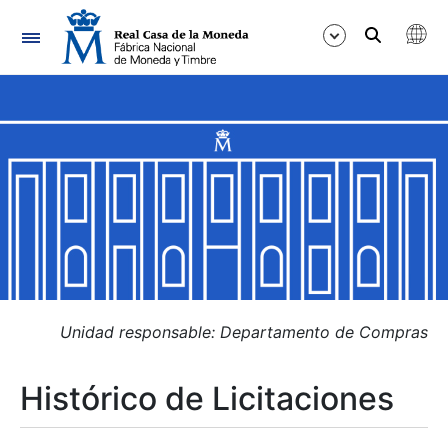
Navegación
Mostrar/Ocultar
Mostrar/Ocultar
Mostrar/Ocultar
Mostrar/Ocultar
Mostrar/Ocultar
Unidad responsable: Departamento de Compras
Histórico de Licitaciones
Mostrar/Ocultar