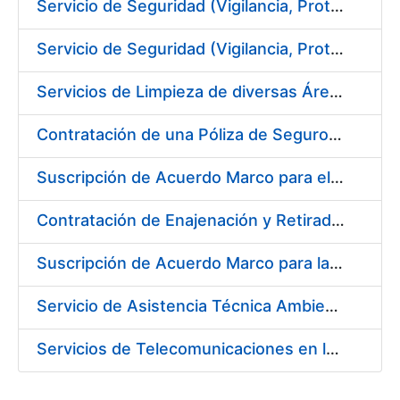
Servicio de Seguridad (Vigilancia, Protección y Control) en los Centros de la FNMT-RCM en Madrid
Servicio de Seguridad (Vigilancia, Protección y Control) en los Centros de la FNMT-RCM en Burgos
Servicios de Limpieza de diversas Áreas y Edificios de la Fábrica, Servicio de Acarreo de Mobiliario y Enseres y Mantenimiento de las Zonas Ajardinadas, para la Fábrica de Papel de Burgos de la Fábrica Nacional de Moneda y Timbre – Real Casa de Moneda
Contratación de una Póliza de Seguro Colectivo de Asistencia Sanitaria
Suscripción de Acuerdo Marco para el Servicio de Visitas a Oficinas de Registro
Contratación de Enajenación y Retirada de Recortes Sobrantes y Desperdicios de Papel Impreso y No Impreso durante el año 2019
Suscripción de Acuerdo Marco para la Contratación de Fabricación de Piezas
Servicio de Asistencia Técnica Ambiental en la FNMT-RCM Burgos
Servicios de Telecomunicaciones en la Fábrica Nacional de Moneda y Timbre - Real Casa de la Moneda