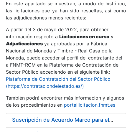
En este apartado se muestran, a modo de histórico,
las licitaciones que ya han sido resueltas, así como
Mostrar/Ocultar
las adjudicaciones menos recientes:
Mostrar/Ocultar
A partir del 3 de mayo de 2022, para obtener
información respecto a
Mostrar/Ocultar
Licitaciones en curso
y
Adjudicaciones
ya aprobadas por la Fábrica
Nacional de Moneda y Timbre - Real Casa de la
Moneda, puede acceder al perfil del contratante del
a FNMT-RCM en la Plataforma de Contratación del
Sector Público accediendo en el siguiente link:
Plataforma de Contratación del Sector Público
(https://contrataciondelestado.es/)
También podrá encontrar más información y algunos
de los procedimientos en
portallicitacion.fnmt.es
Mostrar/Ocultar
Suscripción de Acuerdo Marco para el Suministro de Acero para la fabricación de puntas para troqueles, punzones y matrices