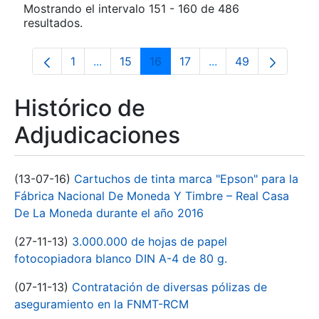
Mostrando el intervalo 151 - 160 de 486
resultados.
1
...
15
16
17
...
49
Página
Páginas intermedias Use TAB para despla
Página
Página
Página
Páginas intermedia
Página
Histórico de
Adjudicaciones
(13-07-16)
Cartuchos de tinta marca "Epson" para la
Fábrica Nacional De Moneda Y Timbre – Real Casa
De La Moneda durante el año 2016
(27-11-13)
3.000.000 de hojas de papel
fotocopiadora blanco DIN A-4 de 80 g.
(07-11-13)
Contratación de diversas pólizas de
aseguramiento en la FNMT-RCM