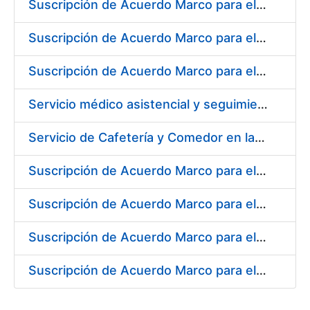
Suscripción de Acuerdo Marco para el Suministro de Rodamientos y material de Transmisión para la Fábrica de Papel de Seguridad de la FNMT-RCM en Burgos
Suscripción de Acuerdo Marco para el Suministro de Material de Ferretería para la Fábrica de Papel de Seguridad de la FNMT-RCM en Burgos
Suscripción de Acuerdo Marco para el Suministro de Material de Electricidad para la Fábrica de Papel de Seguridad de la FNMT-RCM en Burgos
Servicio médico asistencial y seguimiento del absentismo laboral para la FNMT-RCM en su sede de Burgos
Servicio de Cafetería y Comedor en la Sede Central de la Fábrica Nacional de Moneda y Timbre-Real Casa de la Moneda en Madrid
Suscripción de Acuerdo Marco para el Suministro de Herramienta y Materiales Específicos para Mecanizado
Suscripción de Acuerdo Marco para el Suministro de Material de Electricidad
Suscripción de Acuerdo Marco para el Suministro de Repuestos Específicos de Maquinaria
Suscripción de Acuerdo Marco para el Suministro de Material de Transmisiones de Potencia, Rodamientos, Estanqueidad e Hidráulica