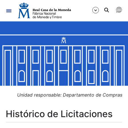
Navegación
Mostrar/Ocultar
Mostrar/Ocultar
Mostrar/Ocultar
Mostrar/Ocultar
Mostrar/Ocultar
Unidad responsable: Departamento de Compras
Histórico de Licitaciones
Mostrar/Ocultar