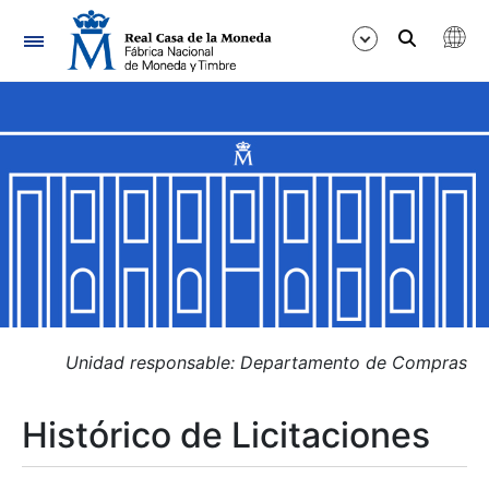
Navegación
Mostrar/Ocultar
Mostrar/Ocultar
Mostrar/Ocultar
Mostrar/Ocultar
Mostrar/Ocultar
Unidad responsable: Departamento de Compras
Histórico de Licitaciones
Mostrar/Ocultar