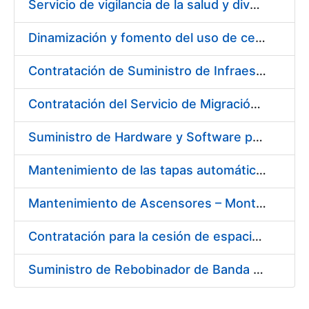
Servicio de vigilancia de la salud y diversas actividades preventivas en la Fábrica de Papel de Burgos y actividades sanitarias en el centro de trabajo de Madrid de la Fábrica Nacional de Moneda y Timbre - Real Casa de la Moneda
Dinamización y fomento del uso de certificados CERES en Redes Sociales
Contratación de Suministro de Infraestructura para entorno de Preservación de Datos
Contratación del Servicio de Migración del Sistema ACSFE a Opentext
Suministro de Hardware y Software para la Ampliación de la Infraestructura del Área de Digitalización en la FNMT-RCM
Mantenimiento de las tapas automáticas HYGOLET, instaladas en los inodoros de los aseos de la FNMT-RCM, así como el suministro de recambios originales de rollos de plástico
Mantenimiento de Ascensores – Montacargas Instalados en Fábrica de Papel de Burgos
Contratación para la cesión de espacios para la instalación de soportes publicitarios en solar de la FNMT-RCM situado en la confluencia de las calles Cruz del Sur, calle de los Astros y calle del Doctor Esquerdo. Referencia NJ01-2017
Suministro de Rebobinador de Banda de Papel