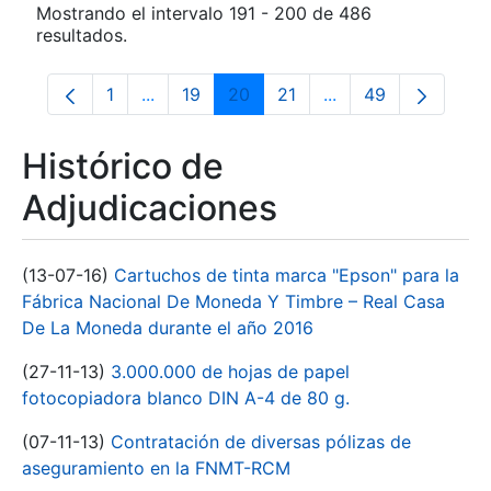
Mostrando el intervalo 191 - 200 de 486
resultados.
1
...
19
20
21
...
49
Página
Páginas intermedias Use TAB para despla
Página
Página
Página
Páginas intermedia
Página
Histórico de
Adjudicaciones
(13-07-16)
Cartuchos de tinta marca "Epson" para la
Fábrica Nacional De Moneda Y Timbre – Real Casa
De La Moneda durante el año 2016
(27-11-13)
3.000.000 de hojas de papel
fotocopiadora blanco DIN A-4 de 80 g.
(07-11-13)
Contratación de diversas pólizas de
aseguramiento en la FNMT-RCM