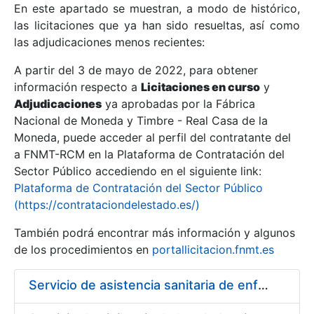
En este apartado se muestran, a modo de histórico,
las licitaciones que ya han sido resueltas, así como
Mostrar/Ocultar
las adjudicaciones menos recientes:
Mostrar/Ocultar
A partir del 3 de mayo de 2022, para obtener
información respecto a
Mostrar/Ocultar
Licitaciones en curso
y
Adjudicaciones
ya aprobadas por la Fábrica
Nacional de Moneda y Timbre - Real Casa de la
Moneda, puede acceder al perfil del contratante del
a FNMT-RCM en la Plataforma de Contratación del
Sector Público accediendo en el siguiente link:
Plataforma de Contratación del Sector Público
(https://contrataciondelestado.es/)
También podrá encontrar más información y algunos
de los procedimientos en
portallicitacion.fnmt.es
Mostrar/Ocultar
Servicio de asistencia sanitaria de enfermería de urgencias en la Fábrica Nacional de Moneda y Timbre - Real Casa de la Moneda