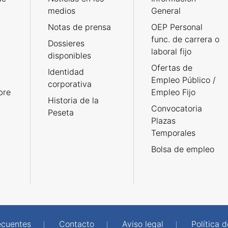
medios
General
Notas de prensa
OEP Personal
func. de carrera o
Dossieres
laboral fijo
disponibles
Ofertas de
Identidad
Empleo Público /
corporativa
bre
Empleo Fijo
Historia de la
Convocatoria
Peseta
Plazas
Temporales
Bolsa de empleo
ecuentes
Contacto
Aviso legal
Política 