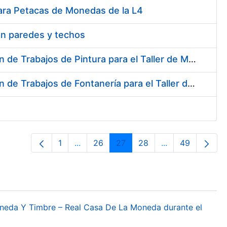
ara Petacas de Monedas de la L4
en paredes y techos
Contratación del Servicio de Asistencia Técnica para la Realización de Trabajos de Pintura para el Taller de Mantenimiento de la Fábrica de Papel de Burgos durante el año 2017
Contratación del Servicio de Asistencia Técnica para la Realización de Trabajos de Fontanería para el Taller de Mantenimiento de la Fábrica de Papel de Burgos durante el año 2017
1
...
26
27
28
...
49
Página
Páginas intermedias Use TAB para desp
Página
Página
Página
Páginas interme
Página
oneda Y Timbre – Real Casa De La Moneda durante el