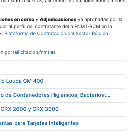
 han sido resueltas, así como las adjudicaciones menos
ciones en curso
y
Adjudicaciones
ya aprobadas por la
er al perfil del contratante del a FNMT-RCM en la
k:
Plataforma de Contratación del Sector Público
en
portallicitacion.fnmt.es
elo Louda GM 400
Contratación del Servicio de Puesta a Disposición y Mantenimiento de Contenedores Higiénicos, Bacteriostáticos, Ambientadores, Columnas Eliminadoras de Olores y Alfombras Antideslizantes
d. GRX 2000 y GRX 3000
ntas para Tarjetas Inteligentes