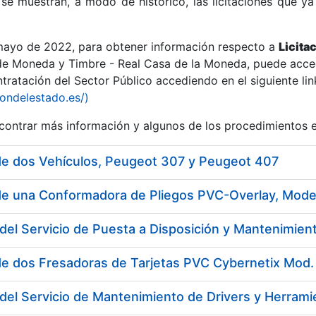
se muestran, a modo de histórico, las licitaciones que ya
 mayo de 2022, para obtener información respecto a
Licita
de Moneda y Timbre - Real Casa de la Moneda, puede acced
ratación del Sector Público accediendo en el siguiente lin
r
iondelestado.es/)
ontrar más información y algunos de los procedimientos 
de dos Vehículos, Peugeot 307 y Peugeot 407
de una Conformadora de Pliegos PVC-Overlay, Mod
de dos Fresadoras de Tarjetas PVC Cybernetix Mo
tar
del Servicio de Mantenimiento de Drivers y Herramie