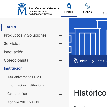
Navegación
FNMT
Ceres
El
INICIO
Productos y Soluciones
Mostrar/Ocul
Servicios
Mostrar/Ocul
Innovación
Mostrar/Ocul
Coleccionista
Mostrar/Ocul
Inicio
Institu
Institución
Mostrar/Ocul
130 Aniversario FNMT
Información institucional
Histórico
Compromisos
Mostrar/Ocultar
Agenda 2030 y ODS