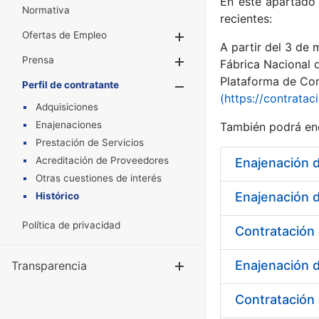
En este apartado 
Normativa
recientes:
Ofertas de Empleo
Mostrar/Ocultar
A partir del 3 de
Prensa
Mostrar/Ocultar
Fábrica Nacional 
Plataforma de Cont
Perfil de contratante
Mostrar/Oculta
(https://contratac
Adquisiciones
Enajenaciones
También podrá enc
Prestación de Servicios
Acreditación de Proveedores
Enajenación 
Otras cuestiones de interés
Enajenación 
Histórico
Política de privacidad
Enajenación 
Transparencia
Mostrar/Ocul
Contratación 