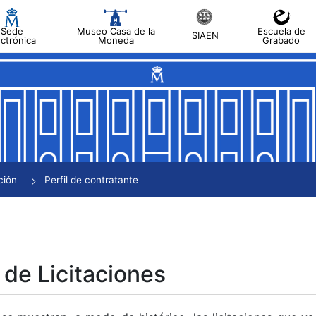
Sede
Museo Casa de la
Escuela de
SIAEN
ectrónica
Moneda
Grabado
tar
tar
tar
tar
ción
Perfil de contratante
tar
 de Licitaciones