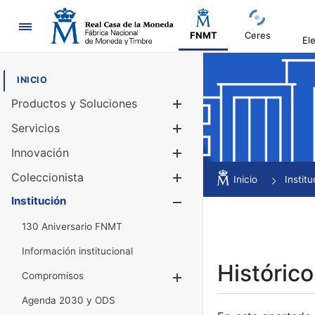
Navegación
FNMT
Ceres
El
INICIO
Productos y Soluciones
Mostrar/Ocul
Servicios
Mostrar/Ocul
Innovación
Mostrar/Ocul
Coleccionista
Mostrar/Ocul
Inicio
Institu
Institución
Mostrar/Ocul
130 Aniversario FNMT
Información institucional
Histórico
Compromisos
Mostrar/Ocultar
Agenda 2030 y ODS