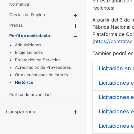
En este apartado 
Normativa
recientes:
Ofertas de Empleo
Mostrar/Ocultar
A partir del 3 de
Prensa
Mostrar/Ocultar
Fábrica Nacional 
Plataforma de Cont
Perfil de contratante
Mostrar/Oculta
(https://contratac
Adquisiciones
Enajenaciones
También podrá enc
Prestación de Servicios
Acreditación de Proveedores
Licitación en
Otras cuestiones de interés
Licitaciones 
Histórico
Política de privacidad
Licitaciones 
Licitaciones 
Transparencia
Mostrar/Ocul
Licitaciones 