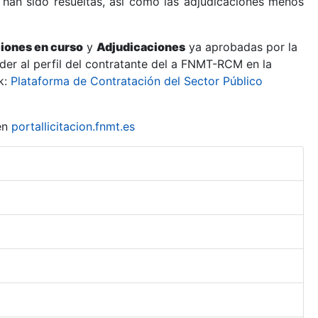
 han sido resueltas, así como las adjudicaciones menos
ciones en curso
y
Adjudicaciones
ya aprobadas por la
er al perfil del contratante del a FNMT-RCM en la
k:
Plataforma de Contratación del Sector Público
en
portallicitacion.fnmt.es