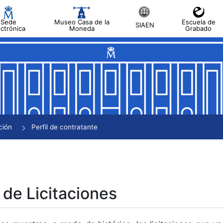
Sede
Museo Casa de la
Escuela de
SIAEN
ectrónica
Moneda
Grabado
tar
tar
tar
tar
ción
Perfil de contratante
tar
 de Licitaciones