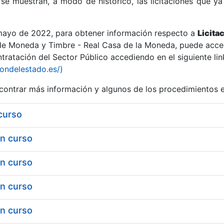
se muestran, a modo de histórico, las licitaciones que ya
 mayo de 2022, para obtener información respecto a
Licita
de Moneda y Timbre - Real Casa de la Moneda, puede acced
ratación del Sector Público accediendo en el siguiente lin
r
iondelestado.es/)
ontrar más información y algunos de los procedimientos 
 curso
en curso
en curso
en curso
tar
en curso