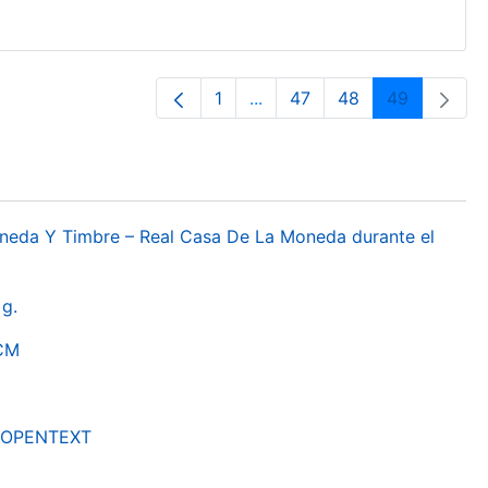
1
...
47
48
49
Página
Páginas intermedias Use TA
Página
Página
Página
oneda Y Timbre – Real Casa De La Moneda durante el
g.
RCM
by OPENTEXT