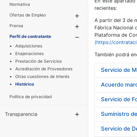
En este apartado 
Normativa
recientes:
Ofertas de Empleo
Mostrar/Ocultar
A partir del 3 de
Prensa
Mostrar/Ocultar
Fábrica Nacional 
Plataforma de Cont
Perfil de contratante
Mostrar/Oculta
(https://contratac
Adquisiciones
Enajenaciones
También podrá enc
Prestación de Servicios
Acreditación de Proveedores
Otras cuestiones de interés
Acuerdo marco
Histórico
Política de privacidad
Servicio de F
Suministro d
Transparencia
Mostrar/Ocul
Servicio de D