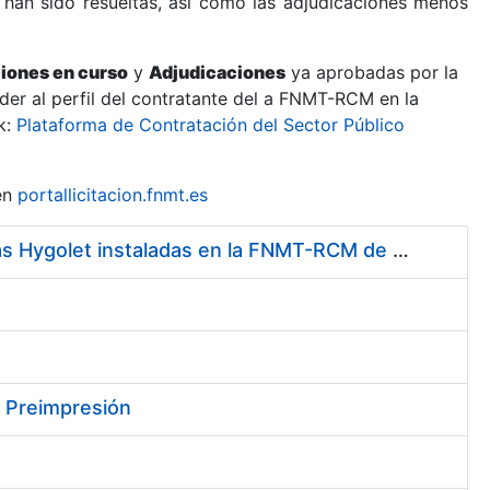
 han sido resueltas, así como las adjudicaciones menos
ciones en curso
y
Adjudicaciones
ya aprobadas por la
er al perfil del contratante del a FNMT-RCM en la
k:
Plataforma de Contratación del Sector Público
en
portallicitacion.fnmt.es
Servicio de Mantenimiento y Adquisición de las Tapas Automáticas Hygolet instaladas en la FNMT-RCM de Madrid, y el Suministro de Rollos de Plásticos Originales
y Preimpresión