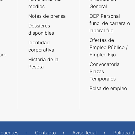
medios
General
Notas de prensa
OEP Personal
func. de carrera o
Dossieres
laboral fijo
disponibles
Ofertas de
Identidad
Empleo Público /
corporativa
bre
Empleo Fijo
Historia de la
Convocatoria
Peseta
Plazas
Temporales
Bolsa de empleo
ecuentes
Contacto
Aviso legal
Política 