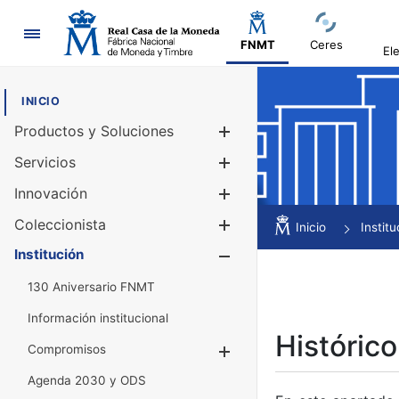
Navegación
FNMT
Ceres
El
INICIO
Productos y Soluciones
Mostrar/Ocul
Servicios
Mostrar/Ocul
Innovación
Mostrar/Ocul
Coleccionista
Mostrar/Ocul
Inicio
Institu
Institución
Mostrar/Ocul
130 Aniversario FNMT
Información institucional
Histórico
Compromisos
Mostrar/Ocultar
Agenda 2030 y ODS