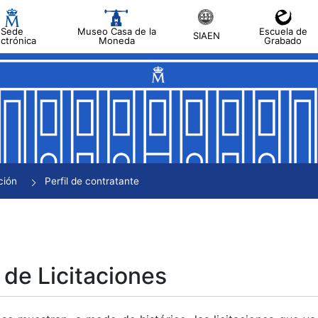
Sede
Museo Casa de la
Escuela de
SIAEN
ectrónica
Moneda
Grabado
tar
tar
tar
tar
ción
Perfil de contratante
tar
 de Licitaciones