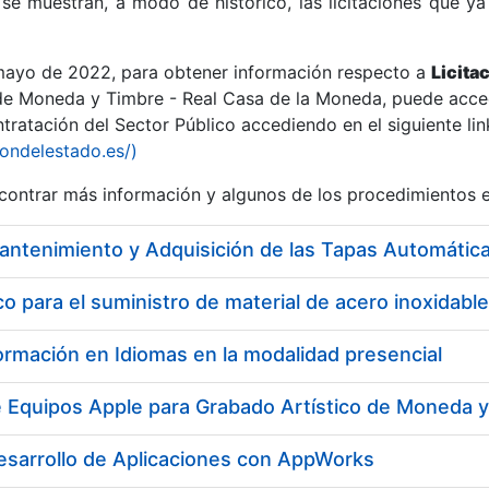
se muestran, a modo de histórico, las licitaciones que ya
 mayo de 2022, para obtener información respecto a
Licita
de Moneda y Timbre - Real Casa de la Moneda, puede acced
ratación del Sector Público accediendo en el siguiente lin
r
iondelestado.es/)
ontrar más información y algunos de los procedimientos 
 para el suministro de material de acero inoxidable
ormación en Idiomas en la modalidad presencial
e Equipos Apple para Grabado Artístico de Moneda 
tar
esarrollo de Aplicaciones con AppWorks