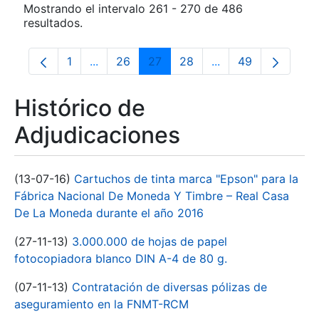
Mostrando el intervalo 261 - 270 de 486
resultados.
1
...
26
27
28
...
49
Página
Páginas intermedias Use TAB para despla
Página
Página
Página
Páginas intermedia
Página
Histórico de
Adjudicaciones
(13-07-16)
Cartuchos de tinta marca "Epson" para la
Fábrica Nacional De Moneda Y Timbre – Real Casa
De La Moneda durante el año 2016
(27-11-13)
3.000.000 de hojas de papel
fotocopiadora blanco DIN A-4 de 80 g.
(07-11-13)
Contratación de diversas pólizas de
aseguramiento en la FNMT-RCM