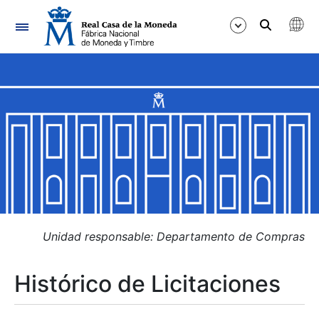
Navegación
Mostrar/Ocultar
Mostrar/Ocultar
Mostrar/Ocultar
Mostrar/Ocultar
Mostrar/Ocultar
Unidad responsable: Departamento de Compras
Histórico de Licitaciones
Mostrar/Ocultar