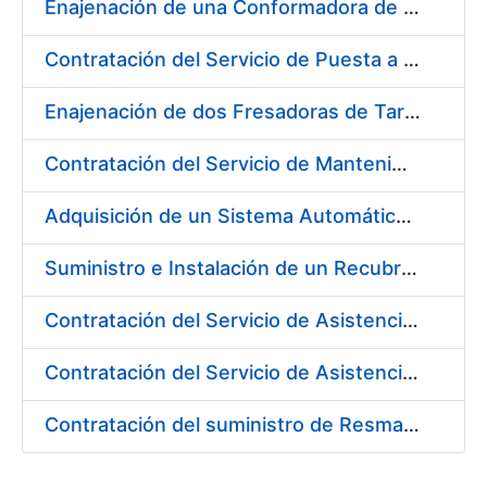
Enajenación de una Conformadora de Pliegos PVC-Overlay, Modelo Louda GM 400
Contratación del Servicio de Puesta a Disposición y Mantenimiento de Contenedores Higiénicos, Bacteriostáticos, Ambientadores, Columnas Eliminadoras de Olores y Alfombras Antideslizantes
Enajenación de dos Fresadoras de Tarjetas PVC Cybernetix Mod. GRX 2000 y GRX 3000
Contratación del Servicio de Mantenimiento de Drivers y Herramientas para Tarjetas Inteligentes
Adquisición de un Sistema Automático de Etiquetado y Pesado para Petacas de Monedas de la L4
Suministro e Instalación de un Recubrimiento Fono-Absorbente en paredes y techos
Contratación del Servicio de Asistencia Técnica para la Realización de Trabajos de Pintura para el Taller de Mantenimiento de la Fábrica de Papel de Burgos durante el año 2017
Contratación del Servicio de Asistencia Técnica para la Realización de Trabajos de Fontanería para el Taller de Mantenimiento de la Fábrica de Papel de Burgos durante el año 2017
Contratación del suministro de Resmas de Cartón