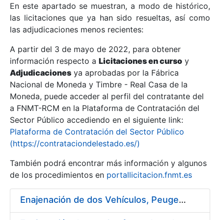
En este apartado se muestran, a modo de histórico,
las licitaciones que ya han sido resueltas, así como
Mostrar/Ocultar
las adjudicaciones menos recientes:
Mostrar/Ocultar
A partir del 3 de mayo de 2022, para obtener
información respecto a
Mostrar/Ocultar
Licitaciones en curso
y
Adjudicaciones
ya aprobadas por la Fábrica
Nacional de Moneda y Timbre - Real Casa de la
Moneda, puede acceder al perfil del contratante del
a FNMT-RCM en la Plataforma de Contratación del
Sector Público accediendo en el siguiente link:
Plataforma de Contratación del Sector Público
(https://contrataciondelestado.es/)
También podrá encontrar más información y algunos
de los procedimientos en
portallicitacion.fnmt.es
Mostrar/Ocultar
Enajenación de dos Vehículos, Peugeot 307 y Peugeot 407