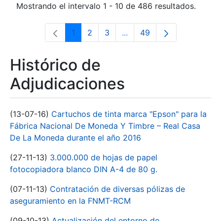
Mostrando el intervalo 1 - 10 de 486 resultados.
1
2
3
...
49
Página
Página
Página
Páginas intermedias Use 
Página
Histórico de
Adjudicaciones
(13-07-16)
Cartuchos de tinta marca "Epson" para la
Fábrica Nacional De Moneda Y Timbre – Real Casa
De La Moneda durante el año 2016
(27-11-13)
3.000.000 de hojas de papel
fotocopiadora blanco DIN A-4 de 80 g.
(07-11-13)
Contratación de diversas pólizas de
aseguramiento en la FNMT-RCM
(09-10-13)
Actualización del entorno de