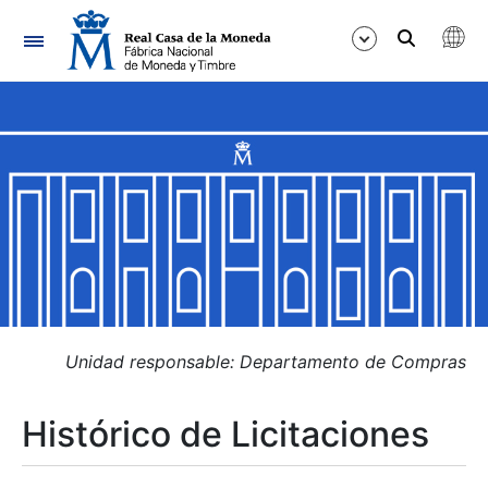
Navegación
Mostrar/Ocultar
Mostrar/Ocultar
Mostrar/Ocultar
Mostrar/Ocultar
Mostrar/Ocultar
Unidad responsable: Departamento de Compras
Histórico de Licitaciones
Mostrar/Ocultar