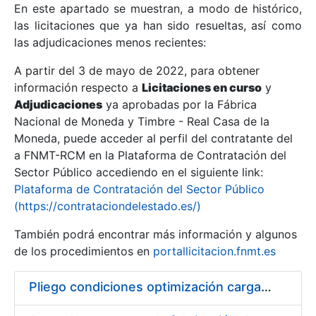
En este apartado se muestran, a modo de histórico,
las licitaciones que ya han sido resueltas, así como
Mostrar/Ocultar
las adjudicaciones menos recientes:
Mostrar/Ocultar
A partir del 3 de mayo de 2022, para obtener
información respecto a
Mostrar/Ocultar
Licitaciones en curso
y
Adjudicaciones
ya aprobadas por la Fábrica
Nacional de Moneda y Timbre - Real Casa de la
Moneda, puede acceder al perfil del contratante del
a FNMT-RCM en la Plataforma de Contratación del
Sector Público accediendo en el siguiente link:
Plataforma de Contratación del Sector Público
(https://contrataciondelestado.es/)
También podrá encontrar más información y algunos
de los procedimientos en
portallicitacion.fnmt.es
Mostrar/Ocultar
Pliego condiciones optimización cargas compras firmado