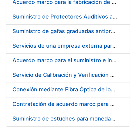
Acuerdo marco para la fabricación de piezas
Suministro de Protectores Auditivos a medida para las personas trabajadoras de los Centros de Trabajo de Madrid y Burgos
Suministro de gafas graduadas antiproyecciones para los trabajadores de la FNMT-RCM en los centros de trabajo de Madrid y Burgos
Servicios de una empresa externa para el asesoramiento y resolución de los recursos de alzada que se presentan relacionados con procesos de selección para la FNMT-RCM
Acuerdo marco para el suministro e instalación de persianas, estores y otros complementos
Servicio de Calibración y Verificación Externa de los Equipos de Medición del Servicio de Prevención de la FNMT-RCM
Conexión mediante Fibra Óptica de los Centros de Proceso de Datos (CPDs) de las sedes de la FNMT-RCM de Burgos y Madrid
Contratación de acuerdo marco para el Suministro de Material de Electricidad para la Fábrica Nacional de Moneda y Timbre-Real Casa de la Moneda en su centro de trabajo de Burgos
Suministro de estuches para moneda de 30 €