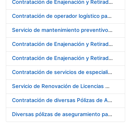
Contratación de Enajenación y Retirada de Recortes Sobrantes y Desperdicios de Papel Impreso y no Impreso durante el Año 2020
Contratación de operador logístico para distintos servicios de transporte de seguridad de mercancías de la Fábrica Nacional de Moneda y Timbre - Real Casa de la Moneda
Servicio de mantenimiento preventivo de la instalación del sistema centralizado de recogida de papelote de timbre e imprenta
Contratación de Enajenación y Retirada de Residuos de PVC, Policarbonato y Plásticos durante el año 2020
Contratación de Enajenación y Retirada de Chatarra de Hierro, Acero y Chapa de la RCM-FNMT
Contratación de servicios de especialistas técnicos en prevención y extinción de incendios para los centros de Madrid y Burgos de la FNMT-RCM
Servicio de Renovación de Licencias Adobe
Contratación de diversas Pólizas de Aseguramiento para la Fábrica Nacional de Moneda y Timbre - Real Casa de la Moneda
Diversas pólizas de aseguramiento para la Fábrica Nacional de Moneda y Timbre - Real Casa de la Moneda