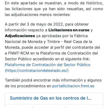
En este apartado se muestran, a modo de histórico,
las licitaciones que ya han sido resueltas, así como
Mostrar/Ocultar
las adjudicaciones menos recientes:
Mostrar/Ocultar
A partir del 3 de mayo de 2022, para obtener
información respecto a
Mostrar/Ocultar
Licitaciones en curso
y
Adjudicaciones
ya aprobadas por la Fábrica
Nacional de Moneda y Timbre - Real Casa de la
Moneda, puede acceder al perfil del contratante del
a FNMT-RCM en la Plataforma de Contratación del
Sector Público accediendo en el siguiente link:
Plataforma de Contratación del Sector Público
(https://contrataciondelestado.es/)
También podrá encontrar más información y algunos
de los procedimientos en
portallicitacion.fnmt.es
Mostrar/Ocultar
Suministro de Gas en los centros de la FNMT-RCM de Madrid y Burgos, durante el año 2020