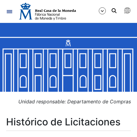
Navegación
Mostrar/Ocultar
Mostrar/Ocultar
Mostrar/Ocultar
Mostrar/Ocultar
Mostrar/Ocultar
Unidad responsable: Departamento de Compras
Histórico de Licitaciones
Mostrar/Ocultar