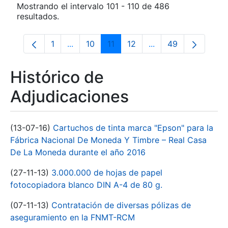
Mostrando el intervalo 101 - 110 de 486
resultados.
1
...
10
11
12
...
49
Página
Páginas intermedias Use TAB para despla
Página
Página
Página
Páginas intermedias
Página
Histórico de
Adjudicaciones
(13-07-16)
Cartuchos de tinta marca "Epson" para la
Fábrica Nacional De Moneda Y Timbre – Real Casa
De La Moneda durante el año 2016
(27-11-13)
3.000.000 de hojas de papel
fotocopiadora blanco DIN A-4 de 80 g.
(07-11-13)
Contratación de diversas pólizas de
aseguramiento en la FNMT-RCM