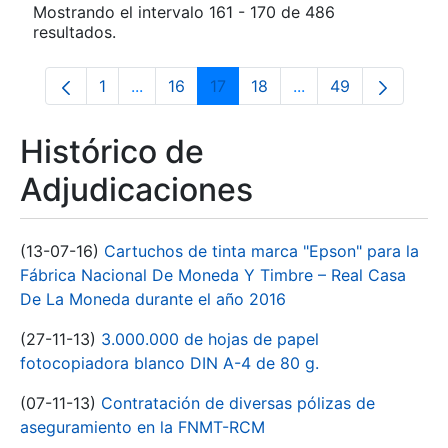
Mostrando el intervalo 161 - 170 de 486
resultados.
1
...
16
17
18
...
49
Página
Páginas intermedias Use TAB para despla
Página
Página
Página
Páginas intermedia
Página
Histórico de
Adjudicaciones
(13-07-16)
Cartuchos de tinta marca "Epson" para la
Fábrica Nacional De Moneda Y Timbre – Real Casa
De La Moneda durante el año 2016
(27-11-13)
3.000.000 de hojas de papel
fotocopiadora blanco DIN A-4 de 80 g.
(07-11-13)
Contratación de diversas pólizas de
aseguramiento en la FNMT-RCM