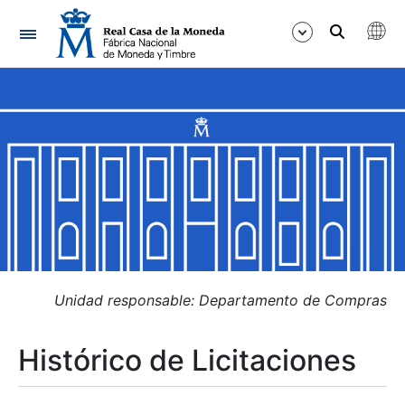
Navegación
Mostrar/Ocultar
Mostrar/Ocultar
Mostrar/Ocultar
Mostrar/Ocultar
Mostrar/Ocultar
Unidad responsable: Departamento de Compras
Histórico de Licitaciones
Mostrar/Ocultar