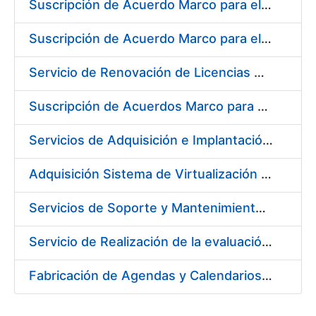
Suscripción de Acuerdo Marco para el Suministro de Material de Neumática para la Fábrica de Papel de Seguridad de la FNMT-RCM en Burgos
Suscripción de Acuerdo Marco para el Suministro de Material de Acero Inoxidable para la Fábrica de Papel de Seguridad de la FNMT-RCM en Burgos
Servicio de Renovación de Licencias Adobe
Suscripción de Acuerdos Marco para el Suministro de Equipos de Protección Individual (EPI’s)
Servicios de Adquisición e Implantación de un Sistema de Gestión Corporativa e Integrada de la Prevención de Riesgos Laborales
Adquisición Sistema de Virtualización VMWARE CERES
Servicios de Soporte y Mantenimiento de Licencias de Software y Help Desk de la Infraestructura de la Fábrica Nacional de Moneda y Timbre-Real Casa de la Moneda
Servicio de Realización de la evaluación de Riesgos Psicosociales y de salud laboral en los puestos de trabajo de la FNMT-RCM
Fabricación de Agendas y Calendarios para FNMT-RCM