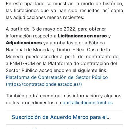
En este apartado se muestran, a modo de histórico,
las licitaciones que ya han sido resueltas, así como
Mostrar/Ocultar
las adjudicaciones menos recientes:
Mostrar/Ocultar
A partir del 3 de mayo de 2022, para obtener
información respecto a
Mostrar/Ocultar
Licitaciones en curso
y
Adjudicaciones
ya aprobadas por la Fábrica
Nacional de Moneda y Timbre - Real Casa de la
Moneda, puede acceder al perfil del contratante del
a FNMT-RCM en la Plataforma de Contratación del
Sector Público accediendo en el siguiente link:
Plataforma de Contratación del Sector Público
(https://contrataciondelestado.es/)
También podrá encontrar más información y algunos
de los procedimientos en
portallicitacion.fnmt.es
Mostrar/Ocultar
Suscripción de Acuerdo Marco para el Suministro de Material de Hierro para la Fábrica de Papel de Seguridad de la FNMT-RCM en Burgos