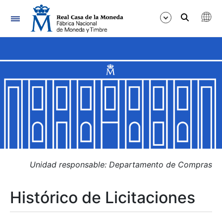
Navegación
Mostrar/Ocultar
Mostrar/Ocultar
Mostrar/Ocultar
Mostrar/Ocultar
Mostrar/Ocultar
Unidad responsable: Departamento de Compras
Histórico de Licitaciones
Mostrar/Ocultar