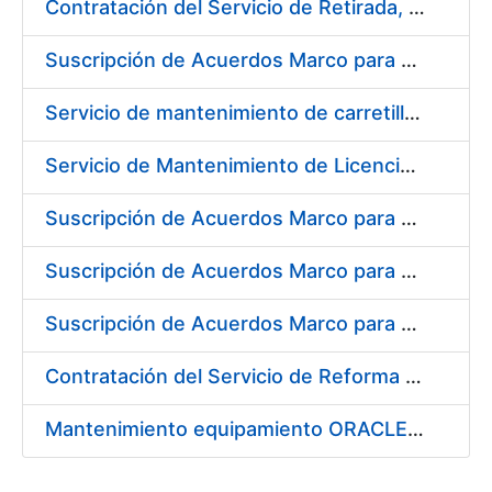
Contratación del Servicio de Retirada, Transporte y Gestión de Briquetas en Fábrica de Papel de Burgos
Suscripción de Acuerdos Marco para el Suministro de Material de Electrónica e Informática
Servicio de mantenimiento de carretillas transportadoras - elevadoras para la FNMT-RCM
Servicio de Mantenimiento de Licencias Liferay
Suscripción de Acuerdos Marco para el Suministro de Material de Filtración
Suscripción de Acuerdos Marco para el Suministro de Material de Fontanería y Aire Acondicionado
Suscripción de Acuerdos Marco para el Suministro de Material de Neumática
Contratación del Servicio de Reforma de la Embocadura, Limpieza, Pintado y Numerado de Contenedores para Moneda de la FNMT-RCM
Mantenimiento equipamiento ORACLE en CERES