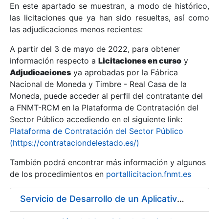
En este apartado se muestran, a modo de histórico,
las licitaciones que ya han sido resueltas, así como
Mostrar/Ocultar
las adjudicaciones menos recientes:
Mostrar/Ocultar
A partir del 3 de mayo de 2022, para obtener
información respecto a
Mostrar/Ocultar
Licitaciones en curso
y
Adjudicaciones
ya aprobadas por la Fábrica
Nacional de Moneda y Timbre - Real Casa de la
Moneda, puede acceder al perfil del contratante del
a FNMT-RCM en la Plataforma de Contratación del
Sector Público accediendo en el siguiente link:
Plataforma de Contratación del Sector Público
(https://contrataciondelestado.es/)
También podrá encontrar más información y algunos
de los procedimientos en
portallicitacion.fnmt.es
Mostrar/Ocultar
Servicio de Desarrollo de un Aplicativo para la Generación de Claves