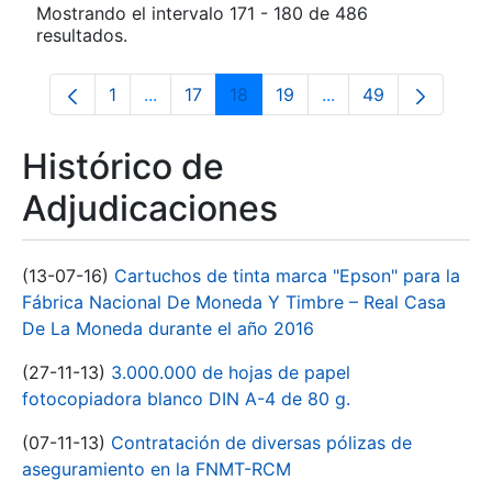
Mostrando el intervalo 171 - 180 de 486
resultados.
1
...
17
18
19
...
49
Página
Páginas intermedias Use TAB para despla
Página
Página
Página
Páginas intermedia
Página
Histórico de
Adjudicaciones
(13-07-16)
Cartuchos de tinta marca "Epson" para la
Fábrica Nacional De Moneda Y Timbre – Real Casa
De La Moneda durante el año 2016
(27-11-13)
3.000.000 de hojas de papel
fotocopiadora blanco DIN A-4 de 80 g.
(07-11-13)
Contratación de diversas pólizas de
aseguramiento en la FNMT-RCM