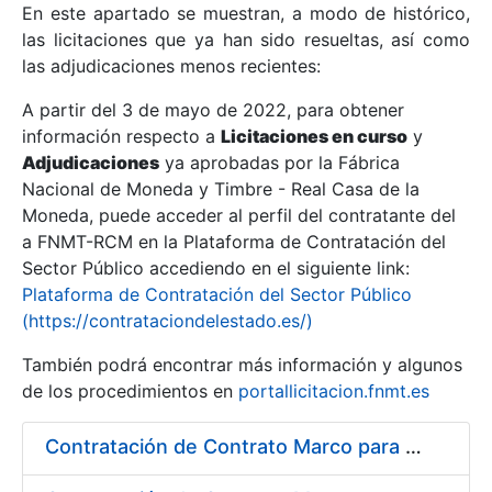
En este apartado se muestran, a modo de histórico,
las licitaciones que ya han sido resueltas, así como
Mostrar/Ocultar
las adjudicaciones menos recientes:
Mostrar/Ocultar
A partir del 3 de mayo de 2022, para obtener
información respecto a
Mostrar/Ocultar
Licitaciones en curso
y
Adjudicaciones
ya aprobadas por la Fábrica
Nacional de Moneda y Timbre - Real Casa de la
Moneda, puede acceder al perfil del contratante del
a FNMT-RCM en la Plataforma de Contratación del
Sector Público accediendo en el siguiente link:
Plataforma de Contratación del Sector Público
(https://contrataciondelestado.es/)
También podrá encontrar más información y algunos
de los procedimientos en
portallicitacion.fnmt.es
Mostrar/Ocultar
Contratación de Contrato Marco para el Suministro de Material de Fontanería y Repuestos de Aire Acondicionado, bienio 2018-2019