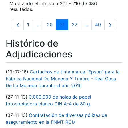
Mostrando el intervalo 201 - 210 de 486
resultados.
1
...
20
21
22
...
49
Página
Páginas intermedias Use TAB para despla
Página
Página
Página
Páginas intermedia
Página
Histórico de
Adjudicaciones
(13-07-16)
Cartuchos de tinta marca "Epson" para la
Fábrica Nacional De Moneda Y Timbre – Real Casa
De La Moneda durante el año 2016
(27-11-13)
3.000.000 de hojas de papel
fotocopiadora blanco DIN A-4 de 80 g.
(07-11-13)
Contratación de diversas pólizas de
aseguramiento en la FNMT-RCM