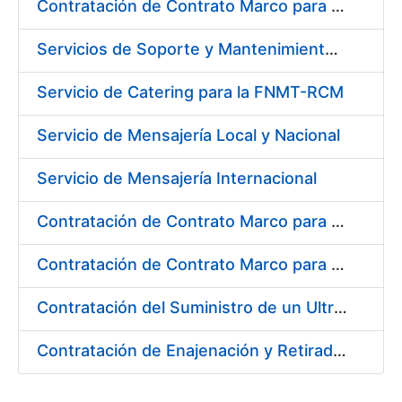
Contratación de Contrato Marco para el Suministro de Material de Ferretería, Bienio 2018-2019
Servicios de Soporte y Mantenimiento de Licencias de Software IBM para Fábrica Nacional de Moneda y Timbre-Real Casa de la Moneda (FNMT-RCM)
Servicio de Catering para la FNMT-RCM
Servicio de Mensajería Local y Nacional
Servicio de Mensajería Internacional
Contratación de Contrato Marco para el Suministro de Material de Electricidad e Iluminación, Bienio 2018-2019
Contratación de Contrato Marco para el Suministro de Material de Transmisiones, Rodamientos y Estanqueidad, Bienio 2018-2019
Contratación del Suministro de un Ultramicrodurómetro
Contratación de Enajenación y Retirada de Recortes Sobrantes y Desperdicios de Papel Impreso y No Impreso durante 2018