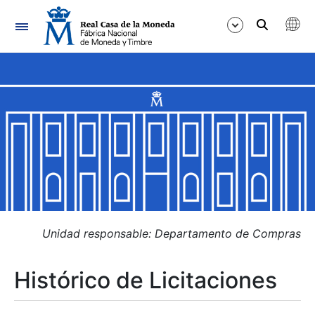
Navegación
Mostrar/Ocultar
Mostrar/Ocultar
Mostrar/Ocultar
Mostrar/Ocultar
Mostrar/Ocultar
Unidad responsable: Departamento de Compras
Histórico de Licitaciones
Mostrar/Ocultar