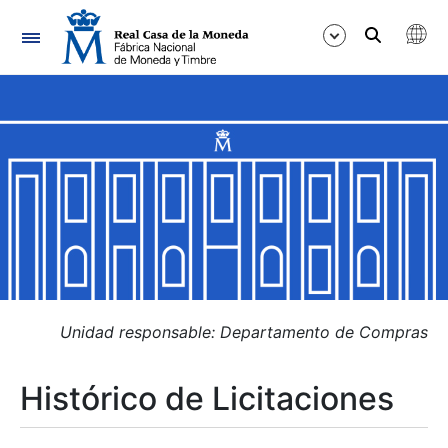
Navegación
Mostrar/Ocultar
Mostrar/Ocultar
Mostrar/Ocultar
Mostrar/Ocultar
Mostrar/Ocultar
Unidad responsable: Departamento de Compras
Histórico de Licitaciones
Mostrar/Ocultar