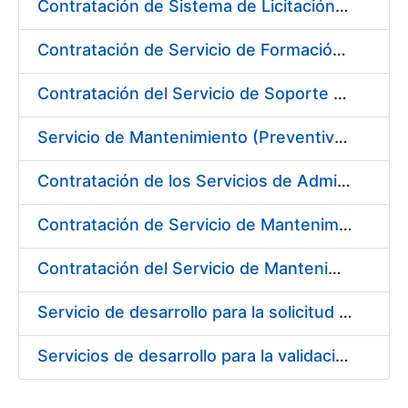
Contratación de Sistema de Licitación Electrónica en la Fábrica Nacional de Moneda y Timbre-Real Casa de la Moneda
Contratación de Servicio de Formación en Idiomas
Contratación del Servicio de Soporte y Mantenimiento de Aplicaciones de Control Industrial
Servicio de Mantenimiento (Preventivo, Correctivo y Legal) de los Aparatos Elevadores de la Fábrica Nacional de Moneda y Timbre-Real Casa de la Moneda en Madrid
Contratación de los Servicios de Administración, Soporte, Mantenimiento y Help Desk de la Infraestructura de la Fábrica Nacional de Moneda y Timbre-Real Casa de la Moneda
Contratación de Servicio de Mantenimiento de Equipamiento Oracle en CERES
Contratación del Servicio de Mantenimiento de SIEM de CERES
Servicio de desarrollo para la solicitud de expedición y revocación de la infraestructura de clave pública de emisión de certificados SSL
Servicios de desarrollo para la validación/aceptación y revocación de solicitudes de expedición de la infraestructura de clave pública de emisión de certificados SSL