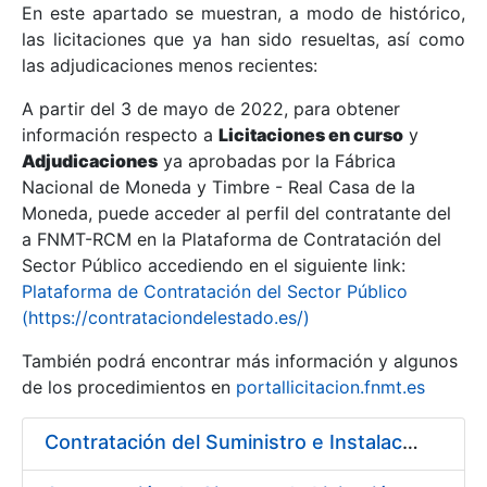
En este apartado se muestran, a modo de histórico,
las licitaciones que ya han sido resueltas, así como
Mostrar/Ocultar
las adjudicaciones menos recientes:
Mostrar/Ocultar
A partir del 3 de mayo de 2022, para obtener
información respecto a
Mostrar/Ocultar
Licitaciones en curso
y
Adjudicaciones
ya aprobadas por la Fábrica
Nacional de Moneda y Timbre - Real Casa de la
Moneda, puede acceder al perfil del contratante del
a FNMT-RCM en la Plataforma de Contratación del
Sector Público accediendo en el siguiente link:
Plataforma de Contratación del Sector Público
(https://contrataciondelestado.es/)
También podrá encontrar más información y algunos
de los procedimientos en
portallicitacion.fnmt.es
Mostrar/Ocultar
Contratación del Suministro e Instalación de un Rebobinador de Banda de Papel