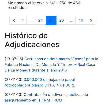
Mostrando el intervalo 241 - 250 de 486
resultados.
1
...
24
25
26
...
49
Página
Páginas intermedias Use TAB para despla
Página
Página
Página
Páginas intermedia
Página
Histórico de
Adjudicaciones
(13-07-16)
Cartuchos de tinta marca "Epson" para la
Fábrica Nacional De Moneda Y Timbre – Real Casa
De La Moneda durante el año 2016
(27-11-13)
3.000.000 de hojas de papel
fotocopiadora blanco DIN A-4 de 80 g.
(07-11-13)
Contratación de diversas pólizas de
aseguramiento en la FNMT-RCM