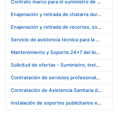
Contrato marco para el suministro de material de electricidad e iluminación
Enajenación y retirada de chatarra durante 2016
Enajenación y retirada de recortes, sobrantes y desperdicios de papel impreso y no impreso durante 2016
Servicio de asistencia técnica para la optimización de cargas de trabajo en el Departamento de Ceres de la FNMT-RCM
Mantenimiento y Soporte 24x7 del licenciamiento de Software Backup Networker para el año 2016
Solicitud de ofertas - Suministro, instalación y puesta en marcha de los equipos y sistemas necesarios para la reforma y actualización del centro de control de seguridad de la Fábrica de papel de seguridad de Burgos
Contratación de servicios profesionales de defensa y representación de la FNMT-RCM ante la Jurisdicción Laboral
Contratación de Asistencia Sanitaria de Enfermería de Urgencias
Instalación de soportes publicitarios en solar de la FNMT-RCM