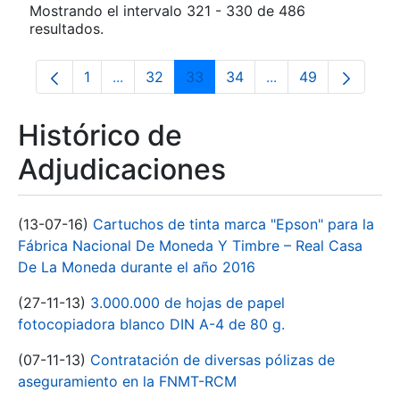
Mostrando el intervalo 321 - 330 de 486
resultados.
1
...
32
33
34
...
49
Página
Páginas intermedias Use TAB para despla
Página
Página
Página
Páginas intermedia
Página
Histórico de
Adjudicaciones
(13-07-16)
Cartuchos de tinta marca "Epson" para la
Fábrica Nacional De Moneda Y Timbre – Real Casa
De La Moneda durante el año 2016
(27-11-13)
3.000.000 de hojas de papel
fotocopiadora blanco DIN A-4 de 80 g.
(07-11-13)
Contratación de diversas pólizas de
aseguramiento en la FNMT-RCM