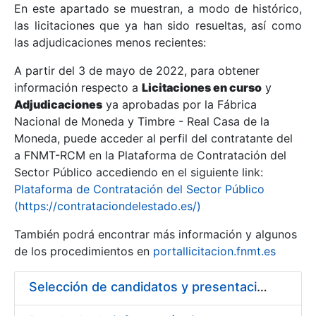
En este apartado se muestran, a modo de histórico,
las licitaciones que ya han sido resueltas, así como
Mostrar/Ocultar
las adjudicaciones menos recientes:
Mostrar/Ocultar
A partir del 3 de mayo de 2022, para obtener
información respecto a
Mostrar/Ocultar
Licitaciones en curso
y
Adjudicaciones
ya aprobadas por la Fábrica
Nacional de Moneda y Timbre - Real Casa de la
Moneda, puede acceder al perfil del contratante del
a FNMT-RCM en la Plataforma de Contratación del
Sector Público accediendo en el siguiente link:
Plataforma de Contratación del Sector Público
(https://contrataciondelestado.es/)
También podrá encontrar más información y algunos
de los procedimientos en
portallicitacion.fnmt.es
Mostrar/Ocultar
Selección de candidatos y presentación de ofertas para contratación de los trabajos necesarios para acorazar almacén de seguridad