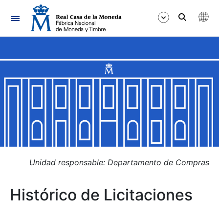
Navegación
Mostrar/Ocultar
Mostrar/Ocultar
Mostrar/Ocultar
Mostrar/Ocultar
Mostrar/Ocultar
Unidad responsable: Departamento de Compras
Histórico de Licitaciones
Mostrar/Ocultar