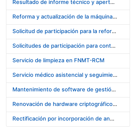
Resultado de informe técnico y apertura sobre económico
Reforma y actualización de la máquina de papel de seguridad de la FNMT-RCM en sus instalaciones de Burgos
Solicitud de participación para la reforma y actualización de la máquina de papel de seguridad de la FNMT-RCM en sus instalaciones de Burgos
Solicitudes de participación para contratación de los trabajos necesarios para acorazar almacén de seguridad
Servicio de limpieza en FNMT-RCM
Servicio médico asistencial y seguimiento de absentismo
Mantenimiento de software de gestión de eventos
Renovación de hardware criptográfico LUNA SA4 de Safenet
Rectificación por incorporación de anexo al pliego de condiciones