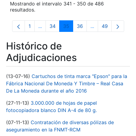
Mostrando el intervalo 341 - 350 de 486
resultados.
1
...
34
35
36
...
49
Página
Páginas intermedias Use TAB para despla
Página
Página
Página
Páginas intermedia
Página
Histórico de
Adjudicaciones
(13-07-16)
Cartuchos de tinta marca "Epson" para la
Fábrica Nacional De Moneda Y Timbre – Real Casa
De La Moneda durante el año 2016
(27-11-13)
3.000.000 de hojas de papel
fotocopiadora blanco DIN A-4 de 80 g.
(07-11-13)
Contratación de diversas pólizas de
aseguramiento en la FNMT-RCM