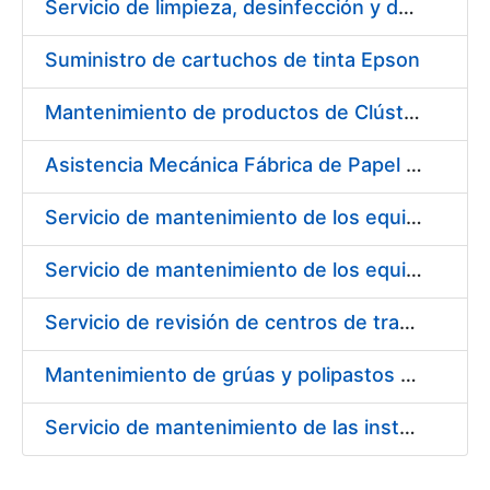
Servicio de limpieza, desinfección y descontaminación de ropa de trabajo
Suministro de cartuchos de tinta Epson
Mantenimiento de productos de Clúster y Backup de datos
Asistencia Mecánica Fábrica de Papel de Burgos
Servicio de mantenimiento de los equipos de transporte de cargas y elevación, existentes en las diferentes áreas de la Fábrica de Papel de Seguridad de Burgos
Servicio de mantenimiento de los equipos de climatización existentes en las diferentes áreas de la Fábrica de Papel de Seguridad de Burgos
Servicio de revisión de centros de transformación en Fábrica de Papel de Burgos
Mantenimiento de grúas y polipastos en Fábrica de Papel de Burgos
Servicio de mantenimiento de las instalaciones de calefacción y agua caliente de la caldera de oficina, caldera de aceite, conducto radiante y quemadores de transformados de la Fábrica de Papel de Seguridad de Burgos