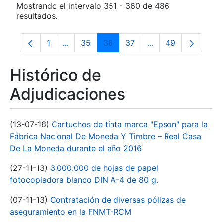
Mostrando el intervalo 351 - 360 de 486
resultados.
1
...
35
36
37
...
49
Página
Páginas intermedias Use TAB para despla
Página
Página
Página
Páginas intermedia
Página
Histórico de
Adjudicaciones
(13-07-16)
Cartuchos de tinta marca "Epson" para la
Fábrica Nacional De Moneda Y Timbre – Real Casa
De La Moneda durante el año 2016
(27-11-13)
3.000.000 de hojas de papel
fotocopiadora blanco DIN A-4 de 80 g.
(07-11-13)
Contratación de diversas pólizas de
aseguramiento en la FNMT-RCM