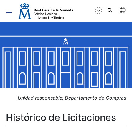
Navegación
Mostrar/Ocultar
Mostrar/Ocultar
Mostrar/Ocultar
Mostrar/Ocultar
Mostrar/Ocultar
Unidad responsable: Departamento de Compras
Histórico de Licitaciones
Mostrar/Ocultar