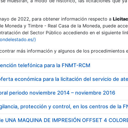
se muestran, a modo de histórico, las licitaciones que ya
 mayo de 2022, para obtener información respecto a
Licita
de Moneda y Timbre - Real Casa de la Moneda, puede acced
ratación del Sector Público accediendo en el siguiente lin
r
iondelestado.es/)
ontrar más información y algunos de los procedimientos 
tención telefónica para la FNMT-RCM
ferta económica para la licitación del servicio de at
boral periodo noviembre 2014 – noviembre 2016
tar