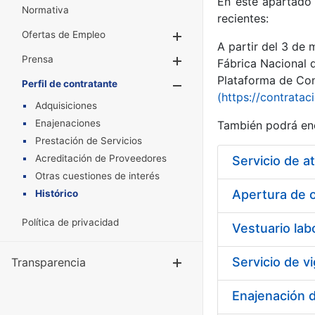
En este apartado 
Normativa
recientes:
Ofertas de Empleo
Mostrar/Ocultar
A partir del 3 de
Prensa
Mostrar/Ocultar
Fábrica Nacional 
Plataforma de Cont
Perfil de contratante
Mostrar/Oculta
(https://contratac
Adquisiciones
Enajenaciones
También podrá enc
Prestación de Servicios
Acreditación de Proveedores
Servicio de a
Otras cuestiones de interés
Apertura de o
Histórico
Política de privacidad
Vestuario la
Transparencia
Mostrar/Ocul