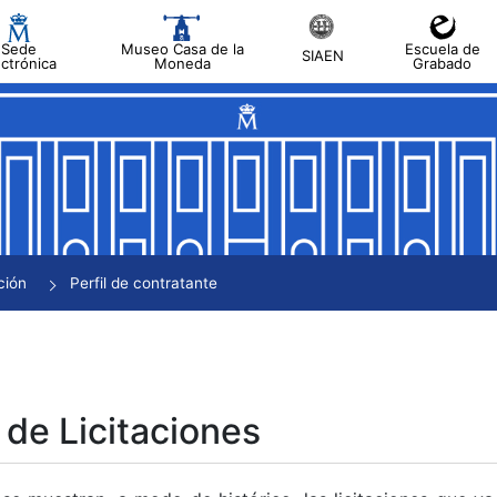
Sede
Museo Casa de la
Escuela de
SIAEN
ectrónica
Moneda
Grabado
tar
tar
tar
tar
ción
Perfil de contratante
tar
 de Licitaciones