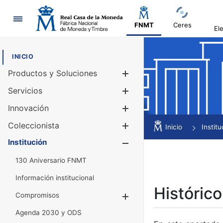
Navegación
FNMT
Ceres
El
INICIO
Productos y Soluciones
Mostrar/Ocul
Servicios
Mostrar/Ocul
Innovación
Mostrar/Ocul
Coleccionista
Mostrar/Ocul
Inicio
Institu
Institución
Mostrar/Ocul
130 Aniversario FNMT
Información institucional
Histórico
Compromisos
Mostrar/Ocultar
Agenda 2030 y ODS