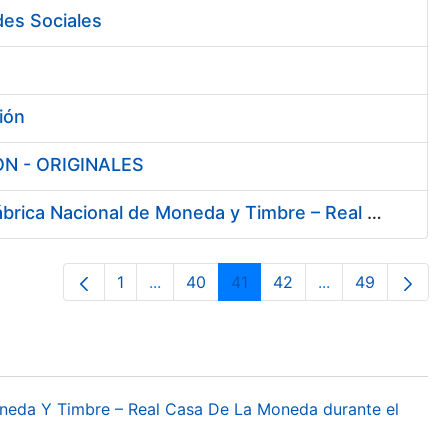
des Sociales
ión
SON - ORIGINALES
Servicio de vigilancia, protección y control, en los centros de la Fábrica Nacional de Moneda y Timbre – Real Casa de la Moneda en Madrid y Burgos
1
...
40
41
42
...
49
Página
Páginas intermedias Use TAB para des
Página
Página
Página
Páginas interme
Página
oneda Y Timbre – Real Casa De La Moneda durante el