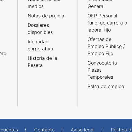
medios
General
Notas de prensa
OEP Personal
func. de carrera o
Dossieres
laboral fijo
disponibles
Ofertas de
Identidad
Empleo Público /
corporativa
bre
Empleo Fijo
Historia de la
Convocatoria
Peseta
Plazas
Temporales
Bolsa de empleo
ecuentes
Contacto
Aviso legal
Política 