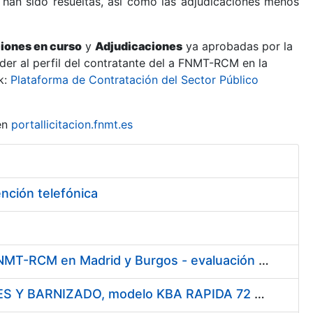
 han sido resueltas, así como las adjudicaciones menos
ciones en curso
y
Adjudicaciones
ya aprobadas por la
er al perfil del contratante del a FNMT-RCM en la
k:
Plataforma de Contratación del Sector Público
en
portallicitacion.fnmt.es
ención telefónica
Servicio de vigilancia, protección y control, en los centros de la FNMT-RCM en Madrid y Burgos - evaluación de solicitudes de participación
Enajenación de UNA MAQUINA DE IMPRESIÓN OFFSET 4 COLORES Y BARNIZADO, modelo KBA RAPIDA 72 Y UN EQUIPO DE SECADO ULTRAVIOLETA MARCA GRAFIX (KBA) asociado a la misma.