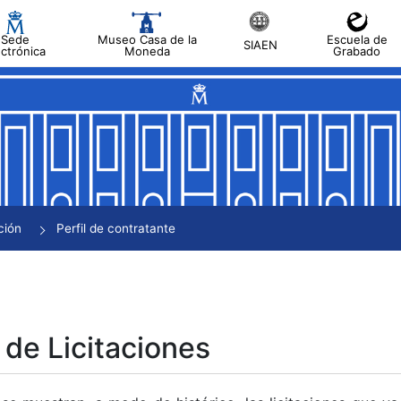
Sede
Museo Casa de la
Escuela de
SIAEN
ectrónica
Moneda
Grabado
tar
tar
tar
tar
ción
Perfil de contratante
tar
 de Licitaciones