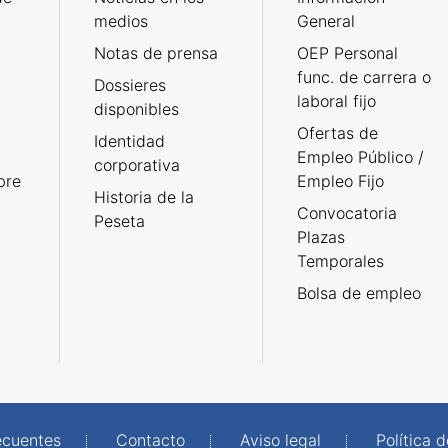
medios
General
Notas de prensa
OEP Personal
func. de carrera o
Dossieres
laboral fijo
disponibles
Ofertas de
Identidad
Empleo Público /
corporativa
bre
Empleo Fijo
Historia de la
Convocatoria
Peseta
Plazas
Temporales
Bolsa de empleo
ecuentes
Contacto
Aviso legal
Política 