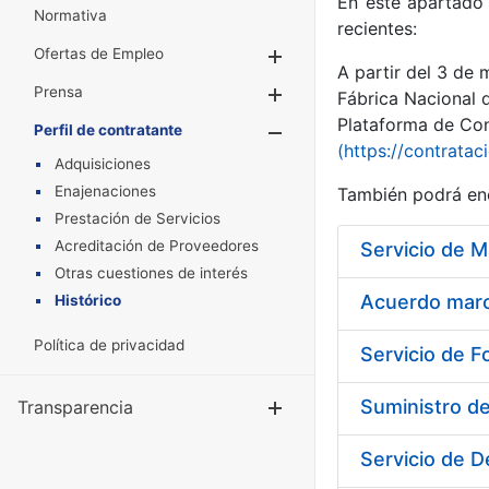
En este apartado 
Normativa
recientes:
Ofertas de Empleo
Mostrar/Ocultar
A partir del 3 de
Prensa
Mostrar/Ocultar
Fábrica Nacional 
Plataforma de Cont
Perfil de contratante
Mostrar/Oculta
(https://contratac
Adquisiciones
Enajenaciones
También podrá enc
Prestación de Servicios
Acreditación de Proveedores
Otras cuestiones de interés
Acuerdo marco
Histórico
Política de privacidad
Servicio de F
Suministro d
Transparencia
Mostrar/Ocul
Servicio de D