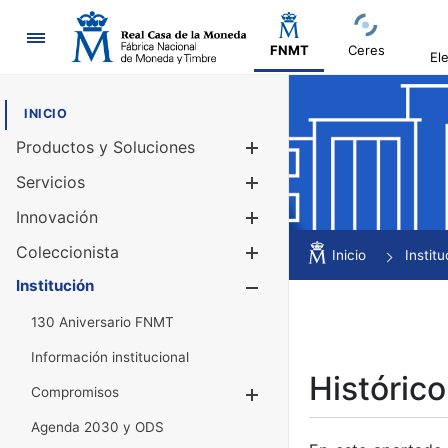
Navegación
FNMT
Ceres
El
INICIO
Productos y Soluciones
Mostrar/Ocul
Servicios
Mostrar/Ocul
Innovación
Mostrar/Ocul
Coleccionista
Mostrar/Ocul
Inicio
Institu
Institución
Mostrar/Ocul
130 Aniversario FNMT
Información institucional
Histórico
Compromisos
Mostrar/Ocultar
Agenda 2030 y ODS