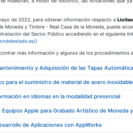
se muestran, a modo de histórico, las licitaciones que ya
 mayo de 2022, para obtener información respecto a
Licita
de Moneda y Timbre - Real Casa de la Moneda, puede acced
ratación del Sector Público accediendo en el siguiente lin
r
iondelestado.es/)
ontrar más información y algunos de los procedimientos 
 para el suministro de material de acero inoxidable
ormación en Idiomas en la modalidad presencial
e Equipos Apple para Grabado Artístico de Moneda 
tar
esarrollo de Aplicaciones con AppWorks