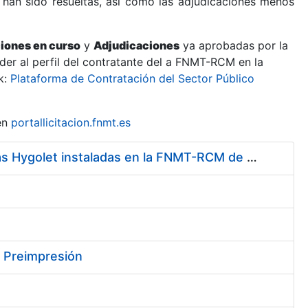
 han sido resueltas, así como las adjudicaciones menos
ciones en curso
y
Adjudicaciones
ya aprobadas por la
er al perfil del contratante del a FNMT-RCM en la
k:
Plataforma de Contratación del Sector Público
en
portallicitacion.fnmt.es
Servicio de Mantenimiento y Adquisición de las Tapas Automáticas Hygolet instaladas en la FNMT-RCM de Madrid, y el Suministro de Rollos de Plásticos Originales
y Preimpresión