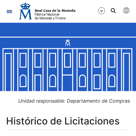
Navegación
Mostrar/Ocultar
Mostrar/Ocultar
Mostrar/Ocultar
Mostrar/Ocultar
Mostrar/Ocultar
Unidad responsable: Departamento de Compras
Histórico de Licitaciones
Mostrar/Ocultar