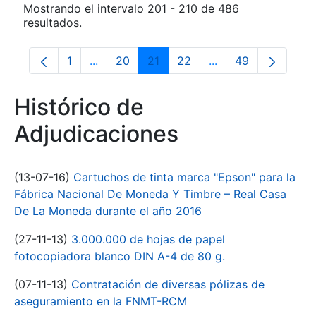
Mostrando el intervalo 201 - 210 de 486
resultados.
1
...
20
21
22
...
49
Página
Páginas intermedias Use TAB para despla
Página
Página
Página
Páginas intermedia
Página
Histórico de
Adjudicaciones
(13-07-16)
Cartuchos de tinta marca "Epson" para la
Fábrica Nacional De Moneda Y Timbre – Real Casa
De La Moneda durante el año 2016
(27-11-13)
3.000.000 de hojas de papel
fotocopiadora blanco DIN A-4 de 80 g.
(07-11-13)
Contratación de diversas pólizas de
aseguramiento en la FNMT-RCM