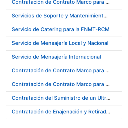
Contratación de Contrato Marco para el Suministro de Material de Ferretería, Bienio 2018-2019
Servicios de Soporte y Mantenimiento de Licencias de Software IBM para Fábrica Nacional de Moneda y Timbre-Real Casa de la Moneda (FNMT-RCM)
Servicio de Catering para la FNMT-RCM
Servicio de Mensajería Local y Nacional
Servicio de Mensajería Internacional
Contratación de Contrato Marco para el Suministro de Material de Electricidad e Iluminación, Bienio 2018-2019
Contratación de Contrato Marco para el Suministro de Material de Transmisiones, Rodamientos y Estanqueidad, Bienio 2018-2019
Contratación del Suministro de un Ultramicrodurómetro
Contratación de Enajenación y Retirada de Recortes Sobrantes y Desperdicios de Papel Impreso y No Impreso durante 2018