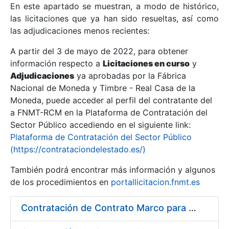
En este apartado se muestran, a modo de histórico,
las licitaciones que ya han sido resueltas, así como
Mostrar/Ocultar
las adjudicaciones menos recientes:
Mostrar/Ocultar
A partir del 3 de mayo de 2022, para obtener
información respecto a
Mostrar/Ocultar
Licitaciones en curso
y
Adjudicaciones
ya aprobadas por la Fábrica
Nacional de Moneda y Timbre - Real Casa de la
Moneda, puede acceder al perfil del contratante del
a FNMT-RCM en la Plataforma de Contratación del
Sector Público accediendo en el siguiente link:
Plataforma de Contratación del Sector Público
(https://contrataciondelestado.es/)
También podrá encontrar más información y algunos
de los procedimientos en
portallicitacion.fnmt.es
Mostrar/Ocultar
Contratación de Contrato Marco para el Suministro de Material de Fontanería y Repuestos de Aire Acondicionado, bienio 2018-2019