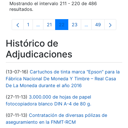
Mostrando el intervalo 211 - 220 de 486
resultados.
1
...
21
22
23
...
49
Página
Páginas intermedias Use TAB para despla
Página
Página
Página
Páginas intermedia
Página
Histórico de
Adjudicaciones
(13-07-16)
Cartuchos de tinta marca "Epson" para la
Fábrica Nacional De Moneda Y Timbre – Real Casa
De La Moneda durante el año 2016
(27-11-13)
3.000.000 de hojas de papel
fotocopiadora blanco DIN A-4 de 80 g.
(07-11-13)
Contratación de diversas pólizas de
aseguramiento en la FNMT-RCM