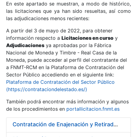
En este apartado se muestran, a modo de histórico,
las licitaciones que ya han sido resueltas, así como
Mostrar/Ocultar
las adjudicaciones menos recientes:
Mostrar/Ocultar
A partir del 3 de mayo de 2022, para obtener
información respecto a
Mostrar/Ocultar
Licitaciones en curso
y
Adjudicaciones
ya aprobadas por la Fábrica
Nacional de Moneda y Timbre - Real Casa de la
Moneda, puede acceder al perfil del contratante del
a FNMT-RCM en la Plataforma de Contratación del
Sector Público accediendo en el siguiente link:
Plataforma de Contratación del Sector Público
(https://contrataciondelestado.es/)
También podrá encontrar más información y algunos
de los procedimientos en
portallicitacion.fnmt.es
Mostrar/Ocultar
Contratación de Enajenación y Retirada de Chatarra durante 2018