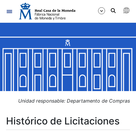
Navegación
Mostrar/Ocultar
Mostrar/Ocultar
Mostrar/Ocultar
Mostrar/Ocultar
Mostrar/Ocultar
Unidad responsable: Departamento de Compras
Histórico de Licitaciones
Mostrar/Ocultar