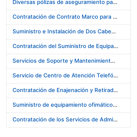
Diversas pólizas de aseguramiento para la FNMT-RCM
Contratación de Contrato Marco para el Suministro de Material de Electrónica e Informática, bienio 2018-2019
Suministro e Instalación de Dos Cabezales Dispensadores de Etiquetas a Registro
Contratación del Suministro de Equipación Informático (Servidores)
Servicios de Soporte y Mantenimiento de Licencias de Software (IBM / Open Text) de la Fábrica Nacional de Moneda y Timbre-Real Casa de la Moneda
Servicio de Centro de Atención Telefónica/CAT (servicios CERES, DNI Electrónico, Revocación/Suspensión/Cancelación de Certificados, Devolución de Certificados y Servicio de Notificaciones Electrónicas–SNE) de FNMT-RCM
Contratación de Enajenación y Retirada de Residuos de PVC y Plásticos durante 2018
Suministro de equipamiento ofimático para la FNMT-RCM
Contratación de los Servicios de Administración, Soporte, Mantenimiento y Help Desk de la Infraestructura de la FNMT-RCM