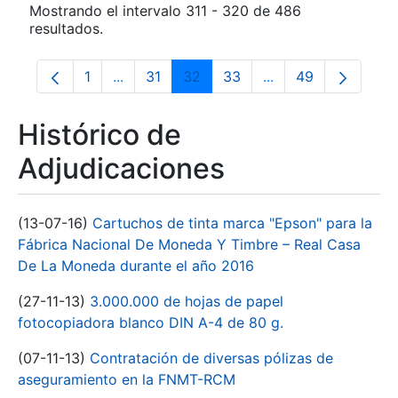
Mostrando el intervalo 311 - 320 de 486
resultados.
1
...
31
32
33
...
49
Página
Páginas intermedias Use TAB para despla
Página
Página
Página
Páginas intermedia
Página
Histórico de
Adjudicaciones
(13-07-16)
Cartuchos de tinta marca "Epson" para la
Fábrica Nacional De Moneda Y Timbre – Real Casa
De La Moneda durante el año 2016
(27-11-13)
3.000.000 de hojas de papel
fotocopiadora blanco DIN A-4 de 80 g.
(07-11-13)
Contratación de diversas pólizas de
aseguramiento en la FNMT-RCM