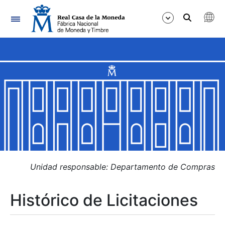
Navegación
Mostrar/Ocultar
Mostrar/Ocultar
Mostrar/Ocultar
Mostrar/Ocultar
Mostrar/Ocultar
Unidad responsable: Departamento de Compras
Histórico de Licitaciones
Mostrar/Ocultar