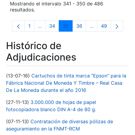
Mostrando el intervalo 341 - 350 de 486
resultados.
1
...
34
35
36
...
49
Página
Páginas intermedias Use TAB para despla
Página
Página
Página
Páginas intermedia
Página
Histórico de
Adjudicaciones
(13-07-16)
Cartuchos de tinta marca "Epson" para la
Fábrica Nacional De Moneda Y Timbre – Real Casa
De La Moneda durante el año 2016
(27-11-13)
3.000.000 de hojas de papel
fotocopiadora blanco DIN A-4 de 80 g.
(07-11-13)
Contratación de diversas pólizas de
aseguramiento en la FNMT-RCM