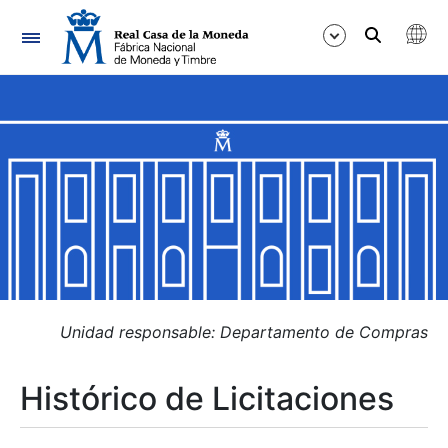
Navegación
Mostrar/Ocultar
Mostrar/Ocultar
Mostrar/Ocultar
Mostrar/Ocultar
Mostrar/Ocultar
Unidad responsable: Departamento de Compras
Histórico de Licitaciones
Mostrar/Ocultar