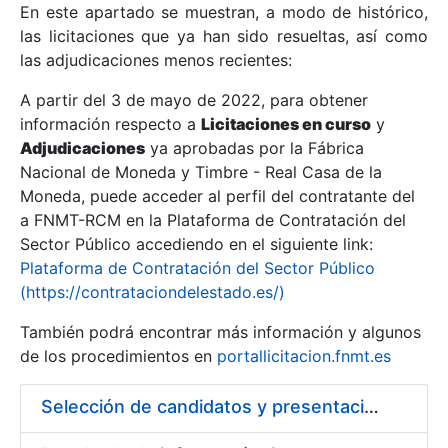
En este apartado se muestran, a modo de histórico,
las licitaciones que ya han sido resueltas, así como
Mostrar/Ocultar
las adjudicaciones menos recientes:
Mostrar/Ocultar
A partir del 3 de mayo de 2022, para obtener
información respecto a
Mostrar/Ocultar
Licitaciones en curso
y
Adjudicaciones
ya aprobadas por la Fábrica
Nacional de Moneda y Timbre - Real Casa de la
Moneda, puede acceder al perfil del contratante del
a FNMT-RCM en la Plataforma de Contratación del
Sector Público accediendo en el siguiente link:
Plataforma de Contratación del Sector Público
(https://contrataciondelestado.es/)
También podrá encontrar más información y algunos
de los procedimientos en
portallicitacion.fnmt.es
Mostrar/Ocultar
Selección de candidatos y presentación de ofertas para contratación de los trabajos necesarios para acorazar almacén de seguridad