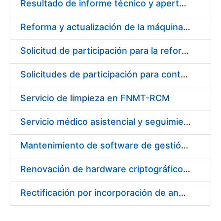
Resultado de informe técnico y apertura sobre económico
Reforma y actualización de la máquina de papel de seguridad de la FNMT-RCM en sus instalaciones de Burgos
Solicitud de participación para la reforma y actualización de la máquina de papel de seguridad de la FNMT-RCM en sus instalaciones de Burgos
Solicitudes de participación para contratación de los trabajos necesarios para acorazar almacén de seguridad
Servicio de limpieza en FNMT-RCM
Servicio médico asistencial y seguimiento de absentismo
Mantenimiento de software de gestión de eventos
Renovación de hardware criptográfico LUNA SA4 de Safenet
Rectificación por incorporación de anexo al pliego de condiciones