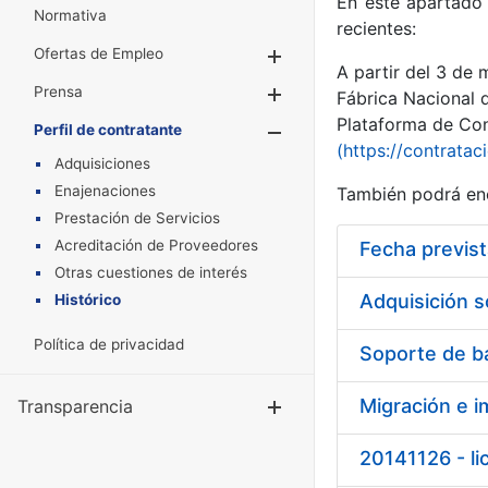
En este apartado 
Normativa
recientes:
Ofertas de Empleo
Mostrar/Ocultar
A partir del 3 de
Prensa
Mostrar/Ocultar
Fábrica Nacional 
Plataforma de Cont
Perfil de contratante
Mostrar/Oculta
(https://contratac
Adquisiciones
Enajenaciones
También podrá enc
Prestación de Servicios
Acreditación de Proveedores
Otras cuestiones de interés
Adquisición 
Histórico
Política de privacidad
Soporte de b
Migración e i
Transparencia
Mostrar/Ocul