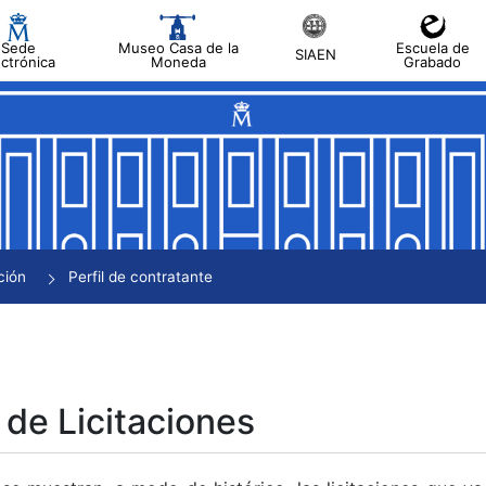
Sede
Museo Casa de la
Escuela de
SIAEN
ectrónica
Moneda
Grabado
tar
tar
tar
tar
ción
Perfil de contratante
tar
 de Licitaciones