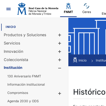
Navegación
FNMT
Ceres
El
INICIO
Productos y Soluciones
Mostrar/Ocul
Servicios
Mostrar/Ocul
Innovación
Mostrar/Ocul
Coleccionista
Mostrar/Ocul
Inicio
Institu
Institución
Mostrar/Ocul
130 Aniversario FNMT
Información institucional
Histórico
Compromisos
Mostrar/Ocultar
Agenda 2030 y ODS