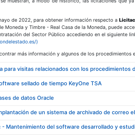
se muestran, a modo de histórico, las licitaciones que ya
 mayo de 2022, para obtener información respecto a
Licita
de Moneda y Timbre - Real Casa de la Moneda, puede acced
ratación del Sector Público accediendo en el siguiente lin
r
iondelestado.es/)
ontrar más información y algunos de los procedimientos 
software sellado de tiempo KeyOne TSA
ases de datos Oracle
mplantación de un sistema de archivado de correo e
tar