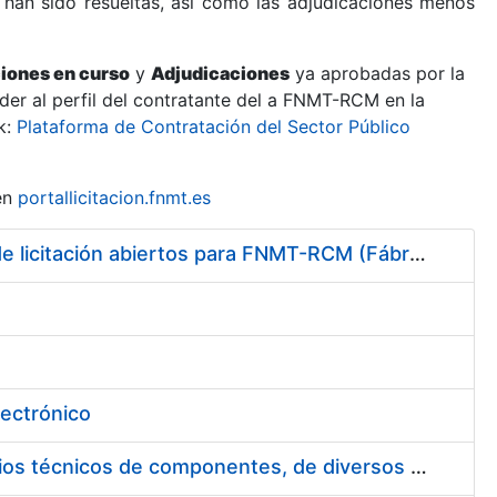
 han sido resueltas, así como las adjudicaciones menos
ciones en curso
y
Adjudicaciones
ya aprobadas por la
er al perfil del contratante del a FNMT-RCM en la
k:
Plataforma de Contratación del Sector Público
en
portallicitacion.fnmt.es
Fecha prevista para visitas relacionados con los procedimientos de licitación abiertos para FNMT-RCM (Fábrica de Papel de Burgos)
lectrónico
20141126 - lic - Mantenimiento del software desarrollado y estudios técnicos de componentes, de diversos sistemas de expedición de documentos electrónicos