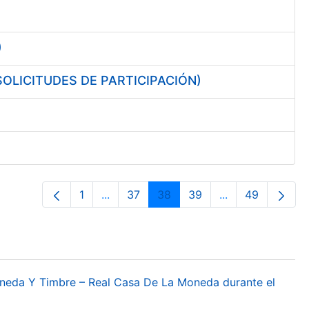
)
s (SOLICITUDES DE PARTICIPACIÓN)
1
...
37
38
39
...
49
Página
Páginas intermedias Use TAB para desp
Página
Página
Página
Páginas interme
Página
oneda Y Timbre – Real Casa De La Moneda durante el