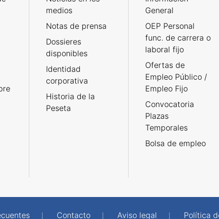
medios
General
Notas de prensa
OEP Personal
func. de carrera o
Dossieres
laboral fijo
disponibles
Ofertas de
Identidad
Empleo Público /
corporativa
bre
Empleo Fijo
Historia de la
Convocatoria
Peseta
Plazas
Temporales
Bolsa de empleo
ecuentes
Contacto
Aviso legal
Política 