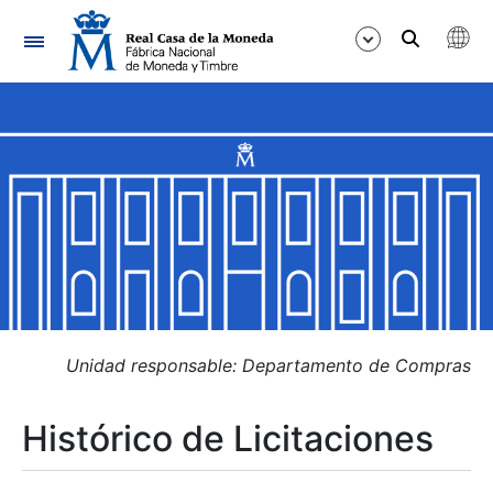
Navegación
Mostrar/Ocultar
Mostrar/Ocultar
Mostrar/Ocultar
Mostrar/Ocultar
Mostrar/Ocultar
Unidad responsable: Departamento de Compras
Histórico de Licitaciones
Mostrar/Ocultar