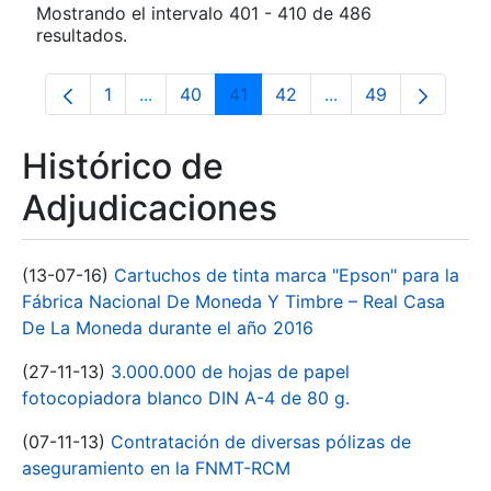
Mostrando el intervalo 401 - 410 de 486
resultados.
1
...
40
41
42
...
49
Página
Páginas intermedias Use TAB para despla
Página
Página
Página
Páginas intermedia
Página
Histórico de
Adjudicaciones
(13-07-16)
Cartuchos de tinta marca "Epson" para la
Fábrica Nacional De Moneda Y Timbre – Real Casa
De La Moneda durante el año 2016
(27-11-13)
3.000.000 de hojas de papel
fotocopiadora blanco DIN A-4 de 80 g.
(07-11-13)
Contratación de diversas pólizas de
aseguramiento en la FNMT-RCM