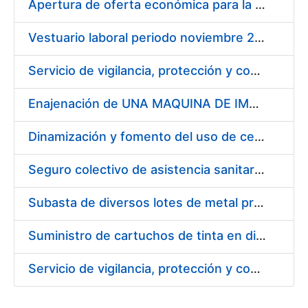
Apertura de oferta económica para la licitación del servicio de atención telefónica
Vestuario laboral periodo noviembre 2014 – noviembre 2016
Servicio de vigilancia, protección y control, en los centros de la FNMT-RCM en Madrid y Burgos - evaluación de solicitudes de participación
Enajenación de UNA MAQUINA DE IMPRESIÓN OFFSET 4 COLORES Y BARNIZADO, modelo KBA RAPIDA 72 Y UN EQUIPO DE SECADO ULTRAVIOLETA MARCA GRAFIX (KBA) asociado a la misma.
Dinamización y fomento del uso de certificados CERES en las Redes Sociales
Seguro colectivo de asistencia sanitaria (salud y dental)
Subasta de diversos lotes de metal procedente de desmonetización
Suministro de cartuchos de tinta en diversos colores marca EPSON - ORIGINALES
Servicio de vigilancia, protección y control, en los centros de la Fábrica Nacional de Moneda y Timbre – Real Casa de la Moneda en Madrid y Burgos