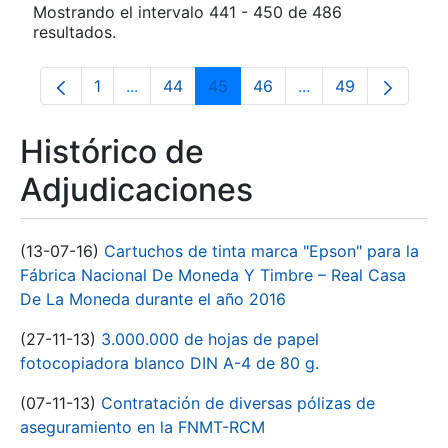
Mostrando el intervalo 441 - 450 de 486
resultados.
1
...
44
45
46
...
49
Página
Páginas intermedias Use TAB para despla
Página
Página
Página
Páginas intermedia
Página
Histórico de
Adjudicaciones
(13-07-16)
Cartuchos de tinta marca "Epson" para la
Fábrica Nacional De Moneda Y Timbre – Real Casa
De La Moneda durante el año 2016
(27-11-13)
3.000.000 de hojas de papel
fotocopiadora blanco DIN A-4 de 80 g.
(07-11-13)
Contratación de diversas pólizas de
aseguramiento en la FNMT-RCM