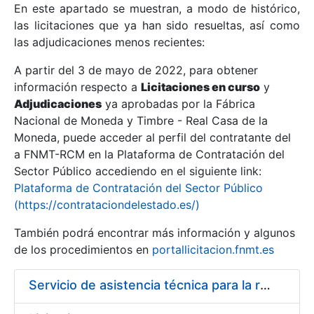
En este apartado se muestran, a modo de histórico,
las licitaciones que ya han sido resueltas, así como
Mostrar/Ocultar
las adjudicaciones menos recientes:
Mostrar/Ocultar
A partir del 3 de mayo de 2022, para obtener
información respecto a
Mostrar/Ocultar
Licitaciones en curso
y
Adjudicaciones
ya aprobadas por la Fábrica
Nacional de Moneda y Timbre - Real Casa de la
Moneda, puede acceder al perfil del contratante del
a FNMT-RCM en la Plataforma de Contratación del
Sector Público accediendo en el siguiente link:
Plataforma de Contratación del Sector Público
(https://contrataciondelestado.es/)
También podrá encontrar más información y algunos
de los procedimientos en
portallicitacion.fnmt.es
Mostrar/Ocultar
Servicio de asistencia técnica para la realización de trabajos de pintura en la Fábrica de papel de Burgos durante el año 2014