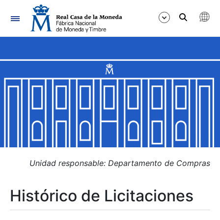
Navegación
Mostrar/Ocultar
Mostrar/Ocultar
Mostrar/Ocultar
Mostrar/Ocultar
Mostrar/Ocultar
Unidad responsable: Departamento de Compras
Histórico de Licitaciones
Mostrar/Ocultar