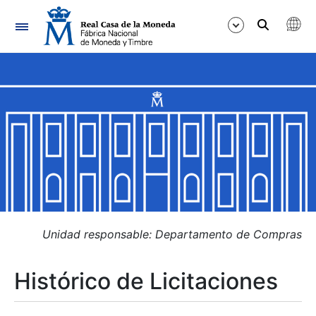
Navegación
Mostrar/Ocultar
Mostrar/Ocultar
Mostrar/Ocultar
Mostrar/Ocultar
Mostrar/Ocultar
Unidad responsable: Departamento de Compras
Histórico de Licitaciones
Mostrar/Ocultar