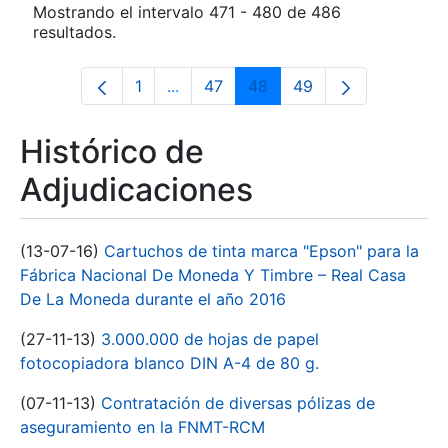
Mostrando el intervalo 471 - 480 de 486
resultados.
1
...
47
48
49
Página
Páginas intermedias Use TAB para d
Página
Página
Página
Histórico de
Adjudicaciones
(13-07-16)
Cartuchos de tinta marca "Epson" para la
Fábrica Nacional De Moneda Y Timbre – Real Casa
De La Moneda durante el año 2016
(27-11-13)
3.000.000 de hojas de papel
fotocopiadora blanco DIN A-4 de 80 g.
(07-11-13)
Contratación de diversas pólizas de
aseguramiento en la FNMT-RCM