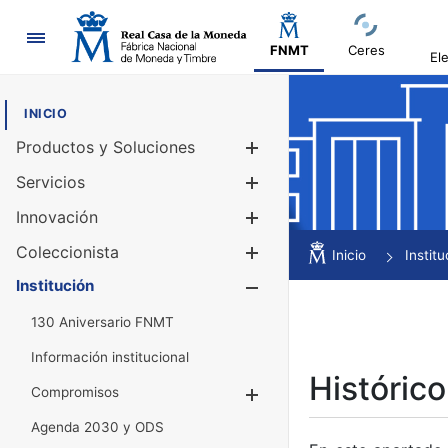
Navegación
FNMT
Ceres
El
INICIO
Productos y Soluciones
Mostrar/Ocul
Servicios
Mostrar/Ocul
Innovación
Mostrar/Ocul
Coleccionista
Mostrar/Ocul
Inicio
Institu
Institución
Mostrar/Ocul
130 Aniversario FNMT
Información institucional
Histórico
Compromisos
Mostrar/Ocultar
Agenda 2030 y ODS