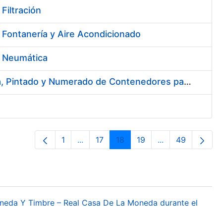
Filtración
 Fontanería y Aire Acondicionado
e Neumática
Contratación del Servicio de Reforma de la Embocadura, Limpieza, Pintado y Numerado de Contenedores para Moneda de la FNMT-RCM
1
...
17
18
19
...
49
Página
Páginas intermedias Use TAB para des
Página
Página
Página
Páginas interme
Página
oneda Y Timbre – Real Casa De La Moneda durante el