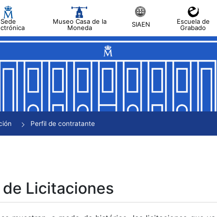
Sede
Museo Casa de la
Escuela de
SIAEN
ectrónica
Moneda
Grabado
tar
tar
tar
tar
ción
Perfil de contratante
tar
 de Licitaciones