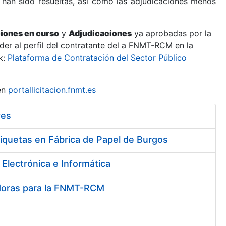
 han sido resueltas, así como las adjudicaciones menos
ciones en curso
y
Adjudicaciones
ya aprobadas por la
er al perfil del contratante del a FNMT-RCM en la
k:
Plataforma de Contratación del Sector Público
en
portallicitacion.fnmt.es
ves
riquetas en Fábrica de Papel de Burgos
Electrónica e Informática
vadoras para la FNMT-RCM