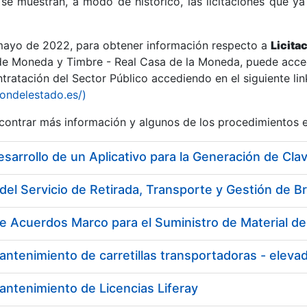
se muestran, a modo de histórico, las licitaciones que ya
 mayo de 2022, para obtener información respecto a
Licita
de Moneda y Timbre - Real Casa de la Moneda, puede acced
ratación del Sector Público accediendo en el siguiente lin
r
iondelestado.es/)
ontrar más información y algunos de los procedimientos 
esarrollo de un Aplicativo para la Generación de Cla
del Servicio de Retirada, Transporte y Gestión de B
e Acuerdos Marco para el Suministro de Material de 
antenimiento de carretillas transportadoras - ele
tar
antenimiento de Licencias Liferay