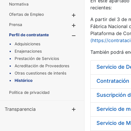
En este apartado 
Normativa
recientes:
Ofertas de Empleo
Mostrar/Ocultar
A partir del 3 de
Prensa
Mostrar/Ocultar
Fábrica Nacional 
Plataforma de Cont
Perfil de contratante
Mostrar/Oculta
(https://contratac
Adquisiciones
Enajenaciones
También podrá enc
Prestación de Servicios
Acreditación de Proveedores
Servicio de D
Otras cuestiones de interés
Contratación 
Histórico
Política de privacidad
Suscripción d
Servicio de m
Transparencia
Mostrar/Ocul
Servicio de M