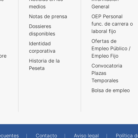
medios
General
Notas de prensa
OEP Personal
func. de carrera o
Dossieres
laboral fijo
disponibles
Ofertas de
Identidad
Empleo Público /
corporativa
bre
Empleo Fijo
Historia de la
Convocatoria
Peseta
Plazas
Temporales
Bolsa de empleo
ecuentes
Contacto
Aviso legal
Política 