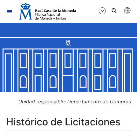
Navegación
Mostrar/Ocultar
Mostrar/Ocultar
Mostrar/Ocultar
Mostrar/Ocultar
Mostrar/Ocultar
Unidad responsable: Departamento de Compras
Histórico de Licitaciones
Mostrar/Ocultar