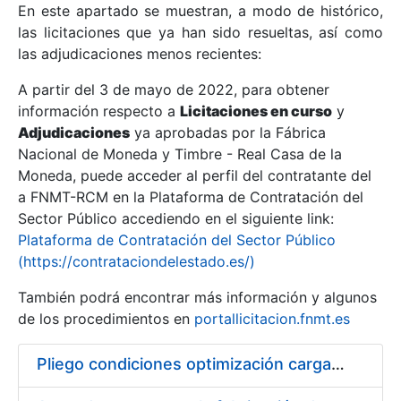
En este apartado se muestran, a modo de histórico,
las licitaciones que ya han sido resueltas, así como
Mostrar/Ocultar
las adjudicaciones menos recientes:
Mostrar/Ocultar
A partir del 3 de mayo de 2022, para obtener
información respecto a
Mostrar/Ocultar
Licitaciones en curso
y
Adjudicaciones
ya aprobadas por la Fábrica
Nacional de Moneda y Timbre - Real Casa de la
Moneda, puede acceder al perfil del contratante del
a FNMT-RCM en la Plataforma de Contratación del
Sector Público accediendo en el siguiente link:
Plataforma de Contratación del Sector Público
(https://contrataciondelestado.es/)
También podrá encontrar más información y algunos
de los procedimientos en
portallicitacion.fnmt.es
Mostrar/Ocultar
Pliego condiciones optimización cargas compras firmado