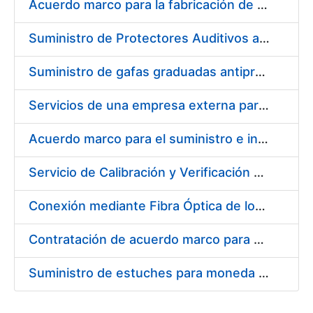
Acuerdo marco para la fabricación de piezas
Suministro de Protectores Auditivos a medida para las personas trabajadoras de los Centros de Trabajo de Madrid y Burgos
Suministro de gafas graduadas antiproyecciones para los trabajadores de la FNMT-RCM en los centros de trabajo de Madrid y Burgos
Servicios de una empresa externa para el asesoramiento y resolución de los recursos de alzada que se presentan relacionados con procesos de selección para la FNMT-RCM
Acuerdo marco para el suministro e instalación de persianas, estores y otros complementos
Servicio de Calibración y Verificación Externa de los Equipos de Medición del Servicio de Prevención de la FNMT-RCM
Conexión mediante Fibra Óptica de los Centros de Proceso de Datos (CPDs) de las sedes de la FNMT-RCM de Burgos y Madrid
Contratación de acuerdo marco para el Suministro de Material de Electricidad para la Fábrica Nacional de Moneda y Timbre-Real Casa de la Moneda en su centro de trabajo de Burgos
Suministro de estuches para moneda de 30 €