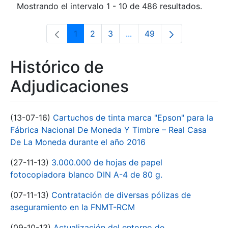
Mostrando el intervalo 1 - 10 de 486 resultados.
1
2
3
...
49
Página
Página
Página
Páginas intermedias Use 
Página
Histórico de
Adjudicaciones
(13-07-16)
Cartuchos de tinta marca "Epson" para la
Fábrica Nacional De Moneda Y Timbre – Real Casa
De La Moneda durante el año 2016
(27-11-13)
3.000.000 de hojas de papel
fotocopiadora blanco DIN A-4 de 80 g.
(07-11-13)
Contratación de diversas pólizas de
aseguramiento en la FNMT-RCM
(09-10-13)
Actualización del entorno de