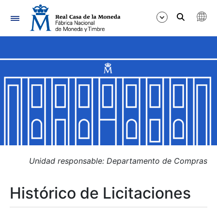
Navegación
Mostrar/Ocultar
Mostrar/Ocultar
Mostrar/Ocultar
Mostrar/Ocultar
Mostrar/Ocultar
Unidad responsable: Departamento de Compras
Histórico de Licitaciones
Mostrar/Ocultar