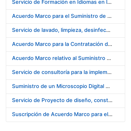
Servicio de Formación en Idiomas en la Modalidad Presencial
Acuerdo Marco para el Suministro de Droguería y Limpieza para la FNMT-RCM durante el año 2019 en su Sede de Madrid
Servicio de lavado, limpieza, desinfección y descontaminación de la ropa de trabajo del personal de la FNMT-RCM de Madrid
Acuerdo Marco para la Contratación de Fabricación de Piezas
Acuerdo Marco relativo al Suministro de Informáticos 2019
Servicio de consultoría para la implementación de un Proceso Automatizado de Preparación de Expedientes de Compras
Suministro de un Microscopio Digital Automático
Servicio de Proyecto de diseño, construcción, montaje, desmontaje y transporte de stands durante 2019
Suscripción de Acuerdo Marco para el Suministro de Sillería Ergonómica para la FNMT-RCM