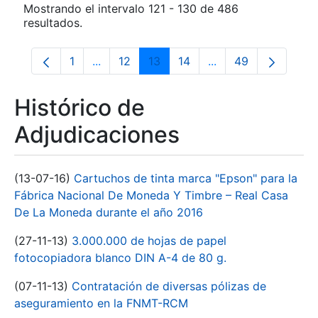
Mostrando el intervalo 121 - 130 de 486
resultados.
1
...
12
13
14
...
49
Página
Páginas intermedias Use TAB para despla
Página
Página
Página
Páginas intermedia
Página
Histórico de
Adjudicaciones
(13-07-16)
Cartuchos de tinta marca "Epson" para la
Fábrica Nacional De Moneda Y Timbre – Real Casa
De La Moneda durante el año 2016
(27-11-13)
3.000.000 de hojas de papel
fotocopiadora blanco DIN A-4 de 80 g.
(07-11-13)
Contratación de diversas pólizas de
aseguramiento en la FNMT-RCM