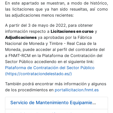
En este apartado se muestran, a modo de histórico,
las licitaciones que ya han sido resueltas, así como
Mostrar/Ocultar
las adjudicaciones menos recientes:
Mostrar/Ocultar
A partir del 3 de mayo de 2022, para obtener
información respecto a
Mostrar/Ocultar
Licitaciones en curso
y
Adjudicaciones
ya aprobadas por la Fábrica
Nacional de Moneda y Timbre - Real Casa de la
Moneda, puede acceder al perfil del contratante del
a FNMT-RCM en la Plataforma de Contratación del
Sector Público accediendo en el siguiente link:
Plataforma de Contratación del Sector Público
(https://contrataciondelestado.es/)
También podrá encontrar más información y algunos
de los procedimientos en
portallicitacion.fnmt.es
Mostrar/Ocultar
Servicio de Mantenimiento Equipamiento ORACLE en CERES periodo 2019-2020