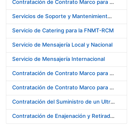
Contratación de Contrato Marco para el Suministro de Material de Ferretería, Bienio 2018-2019
Servicios de Soporte y Mantenimiento de Licencias de Software IBM para Fábrica Nacional de Moneda y Timbre-Real Casa de la Moneda (FNMT-RCM)
Servicio de Catering para la FNMT-RCM
Servicio de Mensajería Local y Nacional
Servicio de Mensajería Internacional
Contratación de Contrato Marco para el Suministro de Material de Electricidad e Iluminación, Bienio 2018-2019
Contratación de Contrato Marco para el Suministro de Material de Transmisiones, Rodamientos y Estanqueidad, Bienio 2018-2019
Contratación del Suministro de un Ultramicrodurómetro
Contratación de Enajenación y Retirada de Recortes Sobrantes y Desperdicios de Papel Impreso y No Impreso durante 2018