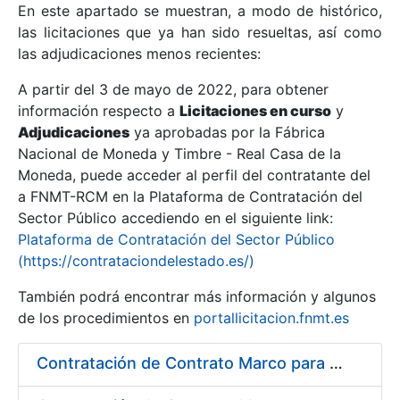
En este apartado se muestran, a modo de histórico,
las licitaciones que ya han sido resueltas, así como
Mostrar/Ocultar
las adjudicaciones menos recientes:
Mostrar/Ocultar
A partir del 3 de mayo de 2022, para obtener
información respecto a
Mostrar/Ocultar
Licitaciones en curso
y
Adjudicaciones
ya aprobadas por la Fábrica
Nacional de Moneda y Timbre - Real Casa de la
Moneda, puede acceder al perfil del contratante del
a FNMT-RCM en la Plataforma de Contratación del
Sector Público accediendo en el siguiente link:
Plataforma de Contratación del Sector Público
(https://contrataciondelestado.es/)
También podrá encontrar más información y algunos
de los procedimientos en
portallicitacion.fnmt.es
Mostrar/Ocultar
Contratación de Contrato Marco para el Suministro de Material de Fontanería y Repuestos de Aire Acondicionado, bienio 2018-2019