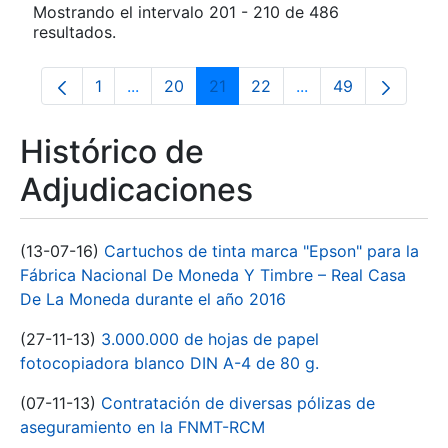
Mostrando el intervalo 201 - 210 de 486
resultados.
1
...
20
21
22
...
49
Página
Páginas intermedias Use TAB para despla
Página
Página
Página
Páginas intermedia
Página
Histórico de
Adjudicaciones
(13-07-16)
Cartuchos de tinta marca "Epson" para la
Fábrica Nacional De Moneda Y Timbre – Real Casa
De La Moneda durante el año 2016
(27-11-13)
3.000.000 de hojas de papel
fotocopiadora blanco DIN A-4 de 80 g.
(07-11-13)
Contratación de diversas pólizas de
aseguramiento en la FNMT-RCM