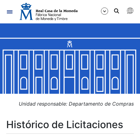
Navegación
Mostrar/Ocultar
Mostrar/Ocultar
Mostrar/Ocultar
Mostrar/Ocultar
Mostrar/Ocultar
Unidad responsable: Departamento de Compras
Histórico de Licitaciones
Mostrar/Ocultar