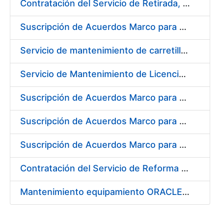
Contratación del Servicio de Retirada, Transporte y Gestión de Briquetas en Fábrica de Papel de Burgos
Suscripción de Acuerdos Marco para el Suministro de Material de Electrónica e Informática
Servicio de mantenimiento de carretillas transportadoras - elevadoras para la FNMT-RCM
Servicio de Mantenimiento de Licencias Liferay
Suscripción de Acuerdos Marco para el Suministro de Material de Filtración
Suscripción de Acuerdos Marco para el Suministro de Material de Fontanería y Aire Acondicionado
Suscripción de Acuerdos Marco para el Suministro de Material de Neumática
Contratación del Servicio de Reforma de la Embocadura, Limpieza, Pintado y Numerado de Contenedores para Moneda de la FNMT-RCM
Mantenimiento equipamiento ORACLE en CERES