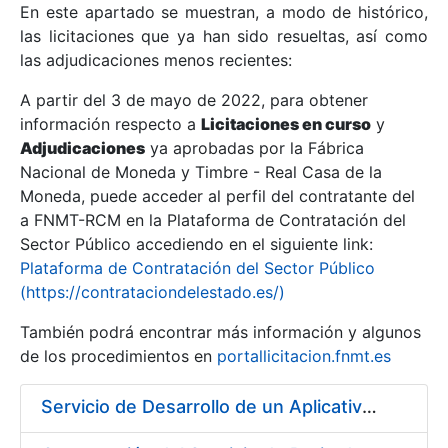
En este apartado se muestran, a modo de histórico,
las licitaciones que ya han sido resueltas, así como
Mostrar/Ocultar
las adjudicaciones menos recientes:
Mostrar/Ocultar
A partir del 3 de mayo de 2022, para obtener
información respecto a
Mostrar/Ocultar
Licitaciones en curso
y
Adjudicaciones
ya aprobadas por la Fábrica
Nacional de Moneda y Timbre - Real Casa de la
Moneda, puede acceder al perfil del contratante del
a FNMT-RCM en la Plataforma de Contratación del
Sector Público accediendo en el siguiente link:
Plataforma de Contratación del Sector Público
(https://contrataciondelestado.es/)
También podrá encontrar más información y algunos
de los procedimientos en
portallicitacion.fnmt.es
Mostrar/Ocultar
Servicio de Desarrollo de un Aplicativo para la Generación de Claves