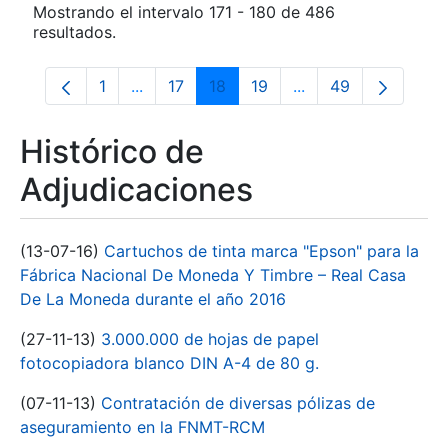
Mostrando el intervalo 171 - 180 de 486
resultados.
1
...
17
18
19
...
49
Página
Páginas intermedias Use TAB para despla
Página
Página
Página
Páginas intermedia
Página
Histórico de
Adjudicaciones
(13-07-16)
Cartuchos de tinta marca "Epson" para la
Fábrica Nacional De Moneda Y Timbre – Real Casa
De La Moneda durante el año 2016
(27-11-13)
3.000.000 de hojas de papel
fotocopiadora blanco DIN A-4 de 80 g.
(07-11-13)
Contratación de diversas pólizas de
aseguramiento en la FNMT-RCM