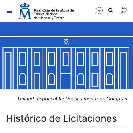
Navegación
Mostrar/Ocultar
Mostrar/Ocultar
Mostrar/Ocultar
Mostrar/Ocultar
Mostrar/Ocultar
Unidad responsable: Departamento de Compras
Histórico de Licitaciones
Mostrar/Ocultar