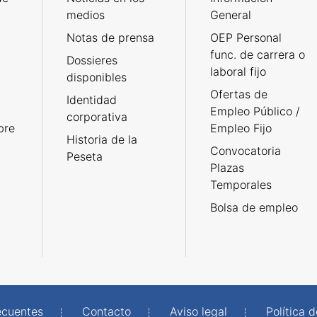
medios
General
Notas de prensa
OEP Personal
func. de carrera o
Dossieres
laboral fijo
disponibles
Ofertas de
Identidad
Empleo Público /
corporativa
bre
Empleo Fijo
Historia de la
Convocatoria
Peseta
Plazas
Temporales
Bolsa de empleo
ecuentes
Contacto
Aviso legal
Política 