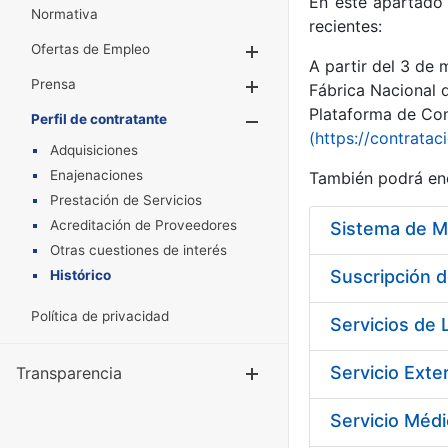
En este apartado 
Normativa
recientes:
Ofertas de Empleo
Mostrar/Ocultar
A partir del 3 de
Prensa
Mostrar/Ocultar
Fábrica Nacional 
Plataforma de Cont
Perfil de contratante
Mostrar/Oculta
(https://contratac
Adquisiciones
Enajenaciones
También podrá enc
Prestación de Servicios
Acreditación de Proveedores
Sistema de M
Otras cuestiones de interés
Histórico
Política de privacidad
Transparencia
Mostrar/Ocul