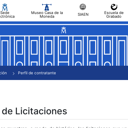
Sede
Museo Casa de la
Escuela de
SIAEN
ectrónica
Moneda
Grabado
tar
tar
tar
tar
ción
Perfil de contratante
tar
 de Licitaciones