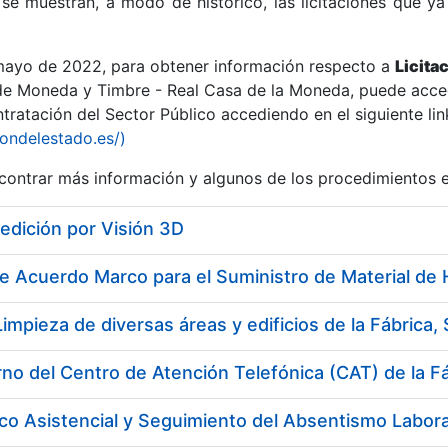
se muestran, a modo de histórico, las licitaciones que ya
 mayo de 2022, para obtener información respecto a
Licita
de Moneda y Timbre - Real Casa de la Moneda, puede acced
ratación del Sector Público accediendo en el siguiente lin
r
iondelestado.es/)
ontrar más información y algunos de los procedimientos 
edición por Visión 3D
tar