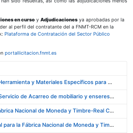
 han sido resueltas, así como las adjudicaciones menos
ciones en curso
y
Adjudicaciones
ya aprobadas por la
er al perfil del contratante del a FNMT-RCM en la
k:
Plataforma de Contratación del Sector Público
en
portallicitacion.fnmt.es
Suscripción de Acuerdo Marco para el Suministro de Material de Herramienta y Materiales Específicos para Mecanizados
Servicios de Limpieza de diversas áreas y edificios de la Fábrica, Servicio de Acarreo de mobiliario y enseres y Mantenimiento de las Zonas Ajardinadas para la Fábrica de Papel de Burgos de la Fábrica Nacional de Moneda y Timbre – Real Casa de la Moneda
Servicio Externo del Centro de Atención Telefónica (CAT) de la Fábrica Nacional de Moneda y Timbre-Real Casa de la Moneda (Ceres, DNI Electrónico, Revocación/Suspensión/Cancelación de la Suspensión, Devolución, SNE y Trazabilidad del Tabaco)
Servicio Médico Asistencial y Seguimiento del Absentismo Laboral para la Fábrica Nacional de Moneda y Timbre – Real Casa de la Moneda en Burgos