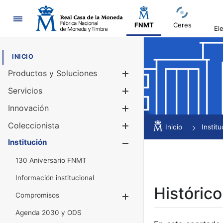
Navegación
FNMT
Ceres
El
INICIO
Productos y Soluciones
Mostrar/Ocul
Servicios
Mostrar/Ocul
Innovación
Mostrar/Ocul
Coleccionista
Mostrar/Ocul
Inicio
Institu
Institución
Mostrar/Ocul
130 Aniversario FNMT
Información institucional
Histórico
Compromisos
Mostrar/Ocultar
Agenda 2030 y ODS