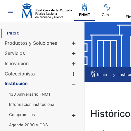
Navegación
FNMT
Ceres
El
INICIO
Productos y Soluciones
Mostrar/Ocul
Servicios
Mostrar/Ocul
Innovación
Mostrar/Ocul
Coleccionista
Mostrar/Ocul
Inicio
Institu
Institución
Mostrar/Ocul
130 Aniversario FNMT
Información institucional
Histórico
Compromisos
Mostrar/Ocultar
Agenda 2030 y ODS