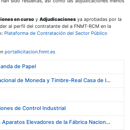
 han sido resueltas, así como las adjudicaciones menos
ciones en curso
y
Adjudicaciones
ya aprobadas por la
er al perfil del contratante del a FNMT-RCM en la
k:
Plataforma de Contratación del Sector Público
en
portallicitacion.fnmt.es
Banda de Papel
Contratación de Sistema de Licitación Electrónica en la Fábrica Nacional de Moneda y Timbre-Real Casa de la Moneda
ones de Control Industrial
Servicio de Mantenimiento (Preventivo, Correctivo y Legal) de los Aparatos Elevadores de la Fábrica Nacional de Moneda y Timbre-Real Casa de la Moneda en Madrid