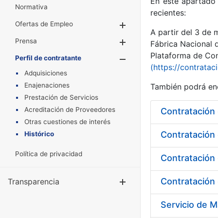
En este apartado 
Normativa
recientes:
Ofertas de Empleo
Mostrar/Ocultar
A partir del 3 de
Prensa
Mostrar/Ocultar
Fábrica Nacional 
Plataforma de Cont
Perfil de contratante
Mostrar/Oculta
(https://contratac
Adquisiciones
Enajenaciones
También podrá enc
Prestación de Servicios
Acreditación de Proveedores
Contratación 
Otras cuestiones de interés
Histórico
Política de privacidad
Contratación 
Contratación 
Transparencia
Mostrar/Ocul