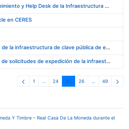
Contratación de los Servicios de Administración, Soporte, Mantenimiento y Help Desk de la Infraestructura de la Fábrica Nacional de Moneda y Timbre-Real Casa de la Moneda
cle en CERES
Servicio de desarrollo para la solicitud de expedición y revocación de la infraestructura de clave pública de emisión de certificados SSL
Servicios de desarrollo para la validación/aceptación y revocación de solicitudes de expedición de la infraestructura de clave pública de emisión de certificados SSL
1
...
24
25
26
...
49
Página
Páginas intermedias Use TAB para desp
Página
Página
Página
Páginas interme
Página
oneda Y Timbre – Real Casa De La Moneda durante el