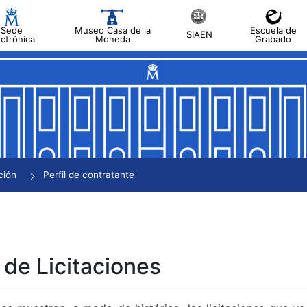
Sede
Museo Casa de la
Escuela de
SIAEN
ectrónica
Moneda
Grabado
tar
tar
tar
tar
ción
Perfil de contratante
tar
 de Licitaciones