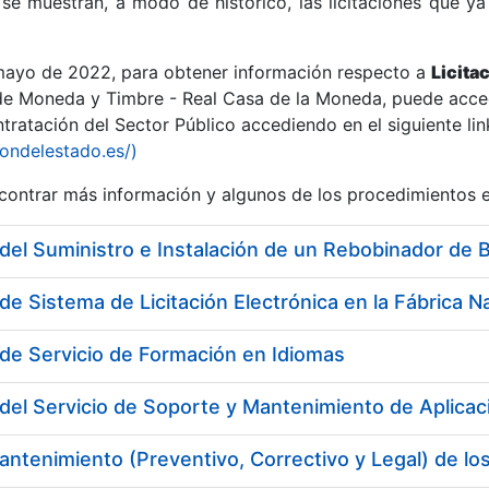
se muestran, a modo de histórico, las licitaciones que ya
 mayo de 2022, para obtener información respecto a
Licita
de Moneda y Timbre - Real Casa de la Moneda, puede acced
ratación del Sector Público accediendo en el siguiente lin
r
iondelestado.es/)
ontrar más información y algunos de los procedimientos 
del Suministro e Instalación de un Rebobinador de 
de Servicio de Formación en Idiomas
del Servicio de Soporte y Mantenimiento de Aplicaci
tar