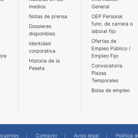
medios
General
Notas de prensa
OEP Personal
func. de carrera o
Dossieres
laboral fijo
disponibles
Ofertas de
Identidad
Empleo Público /
corporativa
bre
Empleo Fijo
Historia de la
Convocatoria
Peseta
Plazas
Temporales
Bolsa de empleo
ecuentes
Contacto
Aviso legal
Política 