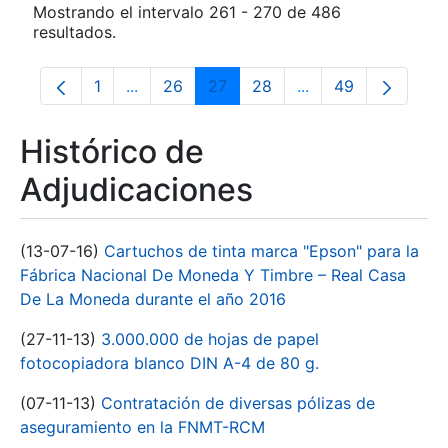
Mostrando el intervalo 261 - 270 de 486
resultados.
1
...
26
27
28
...
49
Página
Páginas intermedias Use TAB para despla
Página
Página
Página
Páginas intermedia
Página
Histórico de
Adjudicaciones
(13-07-16)
Cartuchos de tinta marca "Epson" para la
Fábrica Nacional De Moneda Y Timbre – Real Casa
De La Moneda durante el año 2016
(27-11-13)
3.000.000 de hojas de papel
fotocopiadora blanco DIN A-4 de 80 g.
(07-11-13)
Contratación de diversas pólizas de
aseguramiento en la FNMT-RCM