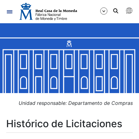
Navegación
Mostrar/Ocultar
Mostrar/Ocultar
Mostrar/Ocultar
Mostrar/Ocultar
Mostrar/Ocultar
Unidad responsable: Departamento de Compras
Histórico de Licitaciones
Mostrar/Ocultar