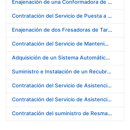
Enajenación de una Conformadora de Pliegos PVC-Overlay, Modelo Louda GM 400
Contratación del Servicio de Puesta a Disposición y Mantenimiento de Contenedores Higiénicos, Bacteriostáticos, Ambientadores, Columnas Eliminadoras de Olores y Alfombras Antideslizantes
Enajenación de dos Fresadoras de Tarjetas PVC Cybernetix Mod. GRX 2000 y GRX 3000
Contratación del Servicio de Mantenimiento de Drivers y Herramientas para Tarjetas Inteligentes
Adquisición de un Sistema Automático de Etiquetado y Pesado para Petacas de Monedas de la L4
Suministro e Instalación de un Recubrimiento Fono-Absorbente en paredes y techos
Contratación del Servicio de Asistencia Técnica para la Realización de Trabajos de Pintura para el Taller de Mantenimiento de la Fábrica de Papel de Burgos durante el año 2017
Contratación del Servicio de Asistencia Técnica para la Realización de Trabajos de Fontanería para el Taller de Mantenimiento de la Fábrica de Papel de Burgos durante el año 2017
Contratación del suministro de Resmas de Cartón