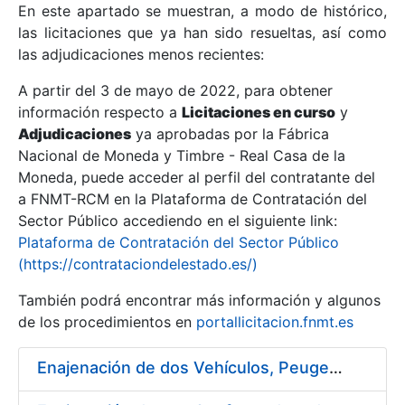
En este apartado se muestran, a modo de histórico,
las licitaciones que ya han sido resueltas, así como
Mostrar/Ocultar
las adjudicaciones menos recientes:
Mostrar/Ocultar
A partir del 3 de mayo de 2022, para obtener
información respecto a
Mostrar/Ocultar
Licitaciones en curso
y
Adjudicaciones
ya aprobadas por la Fábrica
Nacional de Moneda y Timbre - Real Casa de la
Moneda, puede acceder al perfil del contratante del
a FNMT-RCM en la Plataforma de Contratación del
Sector Público accediendo en el siguiente link:
Plataforma de Contratación del Sector Público
(https://contrataciondelestado.es/)
También podrá encontrar más información y algunos
de los procedimientos en
portallicitacion.fnmt.es
Mostrar/Ocultar
Enajenación de dos Vehículos, Peugeot 307 y Peugeot 407