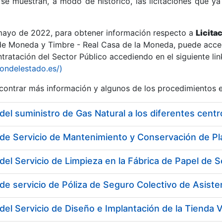
se muestran, a modo de histórico, las licitaciones que ya
 mayo de 2022, para obtener información respecto a
Licita
de Moneda y Timbre - Real Casa de la Moneda, puede acced
ratación del Sector Público accediendo en el siguiente lin
r
iondelestado.es/)
ontrar más información y algunos de los procedimientos 
del suministro de Gas Natural a los diferentes cen
del Servicio de Limpieza en la Fábrica de Papel d
de servicio de Póliza de Seguro Colectivo de Asisten
tar
del Servicio de Diseño e Implantación de la Tienda