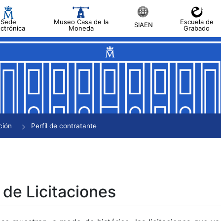
Sede
Museo Casa de la
Escuela de
SIAEN
ectrónica
Moneda
Grabado
tar
tar
tar
tar
ción
Perfil de contratante
tar
 de Licitaciones