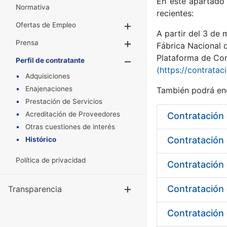
En este apartado 
Normativa
recientes:
Ofertas de Empleo
Mostrar/Ocultar
A partir del 3 de
Prensa
Mostrar/Ocultar
Fábrica Nacional 
Plataforma de Cont
Perfil de contratante
Mostrar/Oculta
(https://contratac
Adquisiciones
Enajenaciones
También podrá enc
Prestación de Servicios
Acreditación de Proveedores
Contratación 
Otras cuestiones de interés
Histórico
Política de privacidad
Contratación 
Contratación 
Transparencia
Mostrar/Ocul
Contratación 