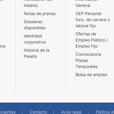
medios
General
Notas de prensa
OEP Personal
func. de carrera o
Dossieres
laboral fijo
disponibles
Ofertas de
Identidad
Empleo Público /
corporativa
bre
Empleo Fijo
Historia de la
Convocatoria
Peseta
Plazas
Temporales
Bolsa de empleo
ecuentes
Contacto
Aviso legal
Política 