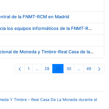
Central de la FNMT-RCM en Madrid
Contratación de suministro de materiales para dotar de redundancia los equipos informáticos de la FNMT-RCM
Contratación de Servicio de Telecomunicaciones en la Fábrica Nacional de Moneda y Timbre-Real Casa de la Moneda
1
...
28
29
30
...
49
Página
Páginas intermedias Use TAB para desp
Página
Página
Página
Páginas interme
Página
oneda Y Timbre – Real Casa De La Moneda durante el