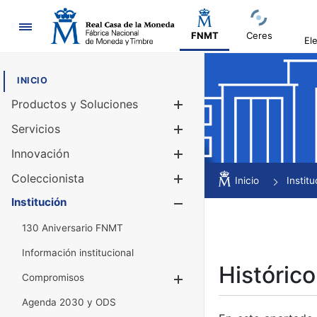
Navegación
FNMT
Ceres
El
INICIO
Productos y Soluciones
Mostrar/Ocul
Servicios
Mostrar/Ocul
Innovación
Mostrar/Ocul
Coleccionista
Mostrar/Ocul
Inicio
Institu
Institución
Mostrar/Ocul
130 Aniversario FNMT
Información institucional
Histórico
Compromisos
Mostrar/Ocultar
Agenda 2030 y ODS