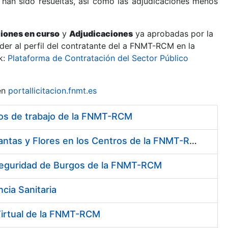
 han sido resueltas, así como las adjudicaciones menos
ciones en curso
y
Adjudicaciones
ya aprobadas por la
er al perfil del contratante del a FNMT-RCM en la
k:
Plataforma de Contratación del Sector Público
en
portallicitacion.fnmt.es
tros de trabajo de la FNMT-RCM
Contratación de Servicio de Mantenimiento y Conservación de Plantas y Flores en los Centros de la FNMT-RCM
e Seguridad de Burgos de la FNMT-RCM
cia Sanitaria
 Virtual de la FNMT-RCM