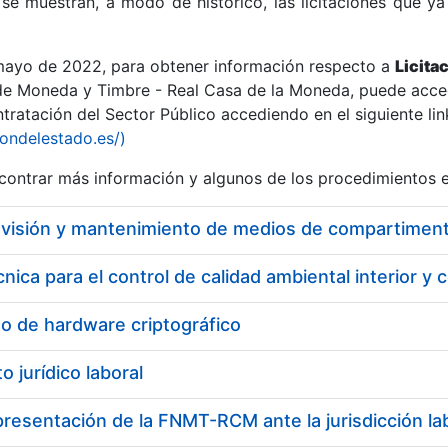
se muestran, a modo de histórico, las licitaciones que ya
 mayo de 2022, para obtener información respecto a
Licita
de Moneda y Timbre - Real Casa de la Moneda, puede acced
ratación del Sector Público accediendo en el siguiente lin
r
iondelestado.es/)
ontrar más información y algunos de los procedimientos 
evisión y mantenimiento de medios de compartiment
nica para el control de calidad ambiental interior y 
o de hardware criptográfico
 jurídico laboral
tar
resentación de la FNMT-RCM ante la jurisdicción la