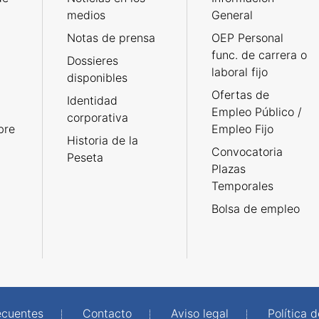
medios
General
Notas de prensa
OEP Personal
func. de carrera o
Dossieres
laboral fijo
disponibles
Ofertas de
Identidad
Empleo Público /
corporativa
bre
Empleo Fijo
Historia de la
Convocatoria
Peseta
Plazas
Temporales
Bolsa de empleo
ecuentes
Contacto
Aviso legal
Política 