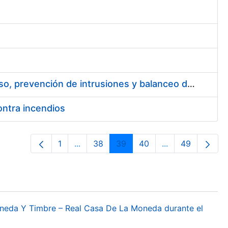
Servicios de mantenimiento para los sistemas de control de acceso, prevención de intrusiones y balanceo de carga
ontra incendios
1
...
38
39
40
...
49
Página
Páginas intermedias Use TAB para desp
Página
Página
Página
Páginas interme
Página
oneda Y Timbre – Real Casa De La Moneda durante el