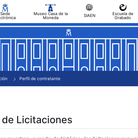
Sede
Museo Casa de la
Escuela de
SIAEN
ectrónica
Moneda
Grabado
tar
tar
tar
tar
ción
Perfil de contratante
tar
 de Licitaciones