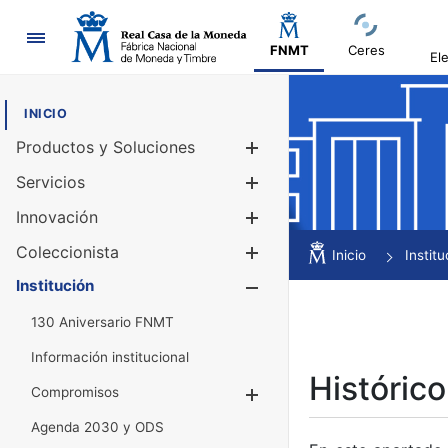
Navegación
FNMT
Ceres
El
INICIO
Productos y Soluciones
Mostrar/Ocul
Servicios
Mostrar/Ocul
Innovación
Mostrar/Ocul
Coleccionista
Mostrar/Ocul
Inicio
Institu
Institución
Mostrar/Ocul
130 Aniversario FNMT
Información institucional
Histórico
Compromisos
Mostrar/Ocultar
Agenda 2030 y ODS