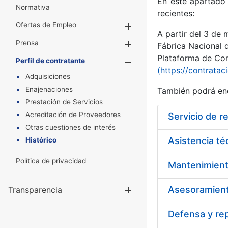
En este apartado 
Normativa
recientes:
Ofertas de Empleo
Mostrar/Ocultar
A partir del 3 de
Prensa
Mostrar/Ocultar
Fábrica Nacional 
Plataforma de Cont
Perfil de contratante
Mostrar/Oculta
(https://contratac
Adquisiciones
Enajenaciones
También podrá enc
Prestación de Servicios
Acreditación de Proveedores
Servicio de r
Otras cuestiones de interés
Asistencia téc
Histórico
Política de privacidad
Mantenimient
Asesoramiento
Transparencia
Mostrar/Ocul
Defensa y rep