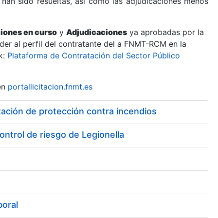
 han sido resueltas, así como las adjudicaciones menos
ciones en curso
y
Adjudicaciones
ya aprobadas por la
er al perfil del contratante del a FNMT-RCM en la
k:
Plataforma de Contratación del Sector Público
en
portallicitacion.fnmt.es
ación de protección contra incendios
control de riesgo de Legionella
boral