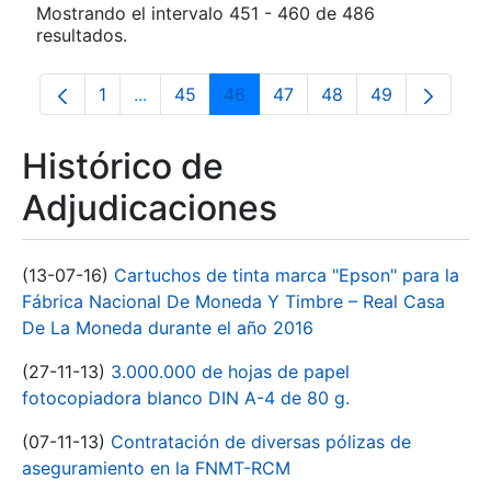
Mostrando el intervalo 451 - 460 de 486
resultados.
1
...
45
46
47
48
49
Página
Páginas intermedias Use TAB para desplaz
Página
Página
Página
Página
Página
Histórico de
Adjudicaciones
(13-07-16)
Cartuchos de tinta marca "Epson" para la
Fábrica Nacional De Moneda Y Timbre – Real Casa
De La Moneda durante el año 2016
(27-11-13)
3.000.000 de hojas de papel
fotocopiadora blanco DIN A-4 de 80 g.
(07-11-13)
Contratación de diversas pólizas de
aseguramiento en la FNMT-RCM