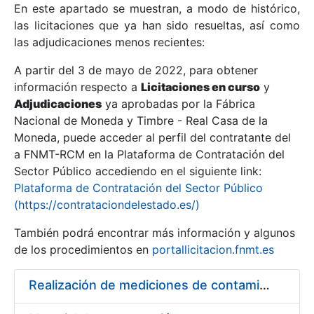
En este apartado se muestran, a modo de histórico,
las licitaciones que ya han sido resueltas, así como
Mostrar/Ocultar
las adjudicaciones menos recientes:
Mostrar/Ocultar
A partir del 3 de mayo de 2022, para obtener
información respecto a
Mostrar/Ocultar
Licitaciones en curso
y
Adjudicaciones
ya aprobadas por la Fábrica
Nacional de Moneda y Timbre - Real Casa de la
Moneda, puede acceder al perfil del contratante del
a FNMT-RCM en la Plataforma de Contratación del
Sector Público accediendo en el siguiente link:
Plataforma de Contratación del Sector Público
(https://contrataciondelestado.es/)
También podrá encontrar más información y algunos
de los procedimientos en
portallicitacion.fnmt.es
Mostrar/Ocultar
Realización de mediciones de contaminantes químicos en la FNMT-RCM