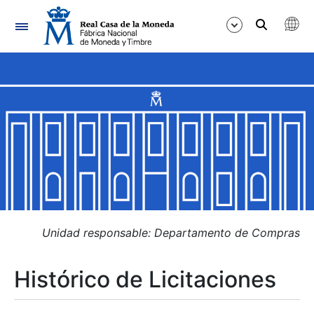
Navegación
Mostrar/Ocultar
Mostrar/Ocultar
Mostrar/Ocultar
Mostrar/Ocultar
Mostrar/Ocultar
Unidad responsable: Departamento de Compras
Histórico de Licitaciones
Mostrar/Ocultar