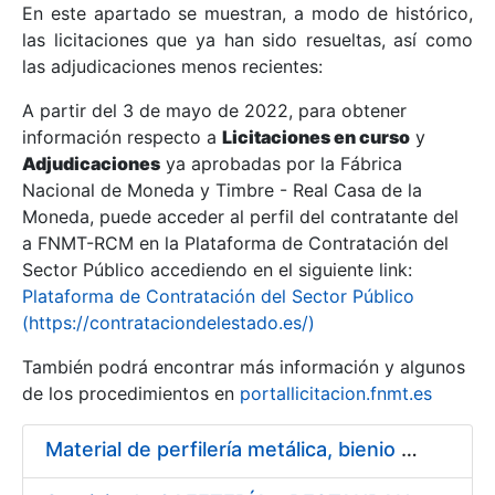
En este apartado se muestran, a modo de histórico,
las licitaciones que ya han sido resueltas, así como
Mostrar/Ocultar
las adjudicaciones menos recientes:
Mostrar/Ocultar
A partir del 3 de mayo de 2022, para obtener
información respecto a
Mostrar/Ocultar
Licitaciones en curso
y
Adjudicaciones
ya aprobadas por la Fábrica
Nacional de Moneda y Timbre - Real Casa de la
Moneda, puede acceder al perfil del contratante del
a FNMT-RCM en la Plataforma de Contratación del
Sector Público accediendo en el siguiente link:
Plataforma de Contratación del Sector Público
(https://contrataciondelestado.es/)
También podrá encontrar más información y algunos
de los procedimientos en
portallicitacion.fnmt.es
Mostrar/Ocultar
Material de perfilería metálica, bienio 2014 – 2015