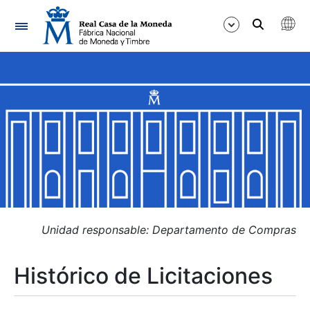
Navegación
Mostrar/Ocultar
Mostrar/Ocultar
Mostrar/Ocultar
Mostrar/Ocultar
Mostrar/Ocultar
Unidad responsable: Departamento de Compras
Histórico de Licitaciones
Mostrar/Ocultar