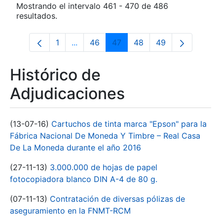
Mostrando el intervalo 461 - 470 de 486
resultados.
1
...
46
47
48
49
Página
Páginas intermedias Use TAB para desp
Página
Página
Página
Página
Histórico de
Adjudicaciones
(13-07-16)
Cartuchos de tinta marca "Epson" para la
Fábrica Nacional De Moneda Y Timbre – Real Casa
De La Moneda durante el año 2016
(27-11-13)
3.000.000 de hojas de papel
fotocopiadora blanco DIN A-4 de 80 g.
(07-11-13)
Contratación de diversas pólizas de
aseguramiento en la FNMT-RCM