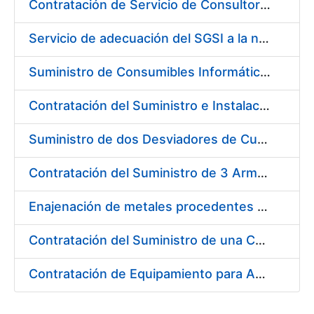
Contratación de Servicio de Consultoría para Implantación por Fases de un Sistema de Gestión del Ciclo de Vida de las Aplicaciones en el Área de Desarrollo de CERES (Fase 1)
Servicio de adecuación del SGSI a la norma UNE-ISO/IEC 27001:2014
Suministro de Consumibles Informáticos (Cartuchos de Tinta y Tóner)
Contratación del Suministro e Instalación de una Impresora Industrial para papel en pliego y dato variable
Suministro de dos Desviadores de Cuerdas para la nueva Máquina de Papel de la Fábrica de Papel de Seguridad de Burgos
Contratación del Suministro de 3 Armarios Inteligentes para Gestión de Llaves
Enajenación de metales procedentes de desmonetización (9 lotes)
Contratación del Suministro de una Carretilla Eléctrica Contrapesada
Contratación de Equipamiento para Ampliación de Infraestructura de Entorno de Digitalización