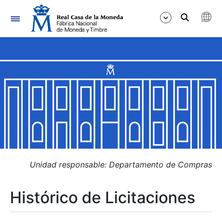
Navegación
Mostrar/Ocultar
Mostrar/Ocultar
Mostrar/Ocultar
Mostrar/Ocultar
Mostrar/Ocultar
Unidad responsable: Departamento de Compras
Histórico de Licitaciones
Mostrar/Ocultar