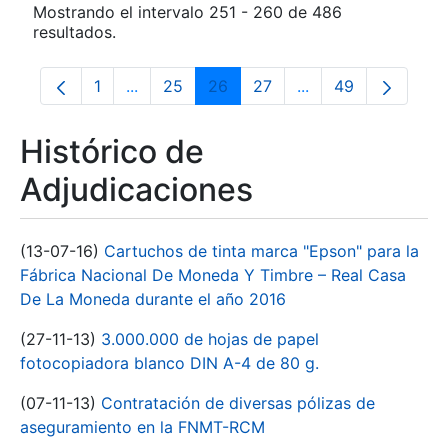
Mostrando el intervalo 251 - 260 de 486
resultados.
1
...
25
26
27
...
49
Página
Páginas intermedias Use TAB para despla
Página
Página
Página
Páginas intermedia
Página
Histórico de
Adjudicaciones
(13-07-16)
Cartuchos de tinta marca "Epson" para la
Fábrica Nacional De Moneda Y Timbre – Real Casa
De La Moneda durante el año 2016
(27-11-13)
3.000.000 de hojas de papel
fotocopiadora blanco DIN A-4 de 80 g.
(07-11-13)
Contratación de diversas pólizas de
aseguramiento en la FNMT-RCM