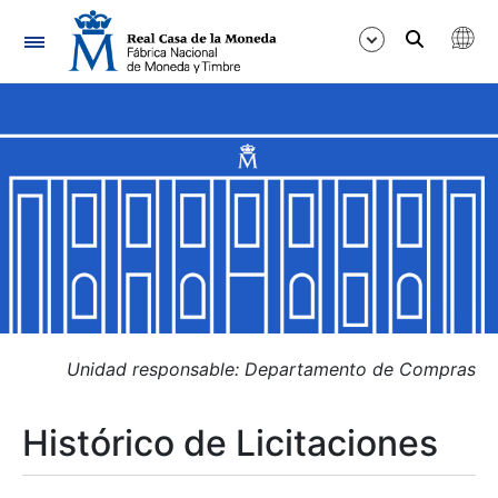
Navegación
Mostrar/Ocultar
Mostrar/Ocultar
Mostrar/Ocultar
Mostrar/Ocultar
Mostrar/Ocultar
Unidad responsable: Departamento de Compras
Histórico de Licitaciones
Mostrar/Ocultar