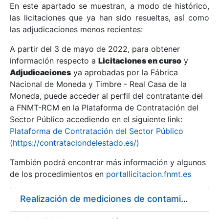
En este apartado se muestran, a modo de histórico,
las licitaciones que ya han sido resueltas, así como
Mostrar/Ocultar
las adjudicaciones menos recientes:
Mostrar/Ocultar
A partir del 3 de mayo de 2022, para obtener
información respecto a
Mostrar/Ocultar
Licitaciones en curso
y
Adjudicaciones
ya aprobadas por la Fábrica
Nacional de Moneda y Timbre - Real Casa de la
Moneda, puede acceder al perfil del contratante del
a FNMT-RCM en la Plataforma de Contratación del
Sector Público accediendo en el siguiente link:
Plataforma de Contratación del Sector Público
(https://contrataciondelestado.es/)
También podrá encontrar más información y algunos
de los procedimientos en
portallicitacion.fnmt.es
Mostrar/Ocultar
Realización de mediciones de contaminantes químicos en la FNMT-RCM