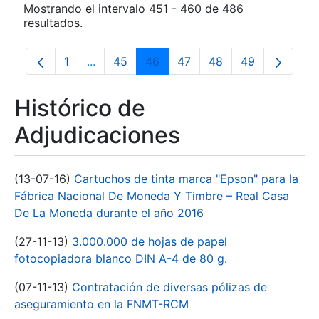
Mostrando el intervalo 451 - 460 de 486
resultados.
1
...
45
46
47
48
49
Página
Páginas intermedias Use TAB para desplaz
Página
Página
Página
Página
Página
Histórico de
Adjudicaciones
(13-07-16)
Cartuchos de tinta marca "Epson" para la
Fábrica Nacional De Moneda Y Timbre – Real Casa
De La Moneda durante el año 2016
(27-11-13)
3.000.000 de hojas de papel
fotocopiadora blanco DIN A-4 de 80 g.
(07-11-13)
Contratación de diversas pólizas de
aseguramiento en la FNMT-RCM