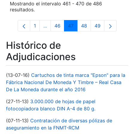
Mostrando el intervalo 461 - 470 de 486
resultados.
1
...
46
47
48
49
Página
Páginas intermedias Use TAB para desp
Página
Página
Página
Página
Histórico de
Adjudicaciones
(13-07-16)
Cartuchos de tinta marca "Epson" para la
Fábrica Nacional De Moneda Y Timbre – Real Casa
De La Moneda durante el año 2016
(27-11-13)
3.000.000 de hojas de papel
fotocopiadora blanco DIN A-4 de 80 g.
(07-11-13)
Contratación de diversas pólizas de
aseguramiento en la FNMT-RCM