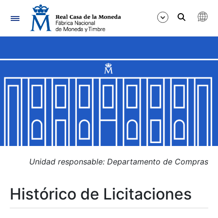
Navegación
Mostrar/Ocultar
Mostrar/Ocultar
Mostrar/Ocultar
Mostrar/Ocultar
Mostrar/Ocultar
Unidad responsable: Departamento de Compras
Histórico de Licitaciones
Mostrar/Ocultar