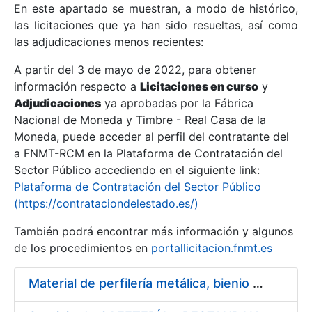
En este apartado se muestran, a modo de histórico,
las licitaciones que ya han sido resueltas, así como
Mostrar/Ocultar
las adjudicaciones menos recientes:
Mostrar/Ocultar
A partir del 3 de mayo de 2022, para obtener
información respecto a
Mostrar/Ocultar
Licitaciones en curso
y
Adjudicaciones
ya aprobadas por la Fábrica
Nacional de Moneda y Timbre - Real Casa de la
Moneda, puede acceder al perfil del contratante del
a FNMT-RCM en la Plataforma de Contratación del
Sector Público accediendo en el siguiente link:
Plataforma de Contratación del Sector Público
(https://contrataciondelestado.es/)
También podrá encontrar más información y algunos
de los procedimientos en
portallicitacion.fnmt.es
Mostrar/Ocultar
Material de perfilería metálica, bienio 2014 – 2015