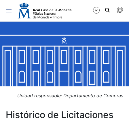
Navegación
Mostrar/Ocultar
Mostrar/Ocultar
Mostrar/Ocultar
Mostrar/Ocultar
Mostrar/Ocultar
Unidad responsable: Departamento de Compras
Histórico de Licitaciones
Mostrar/Ocultar