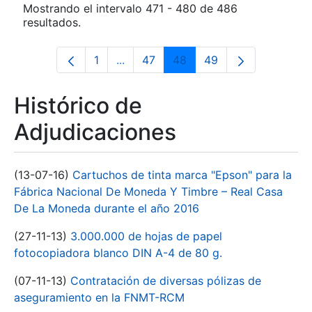
Mostrando el intervalo 471 - 480 de 486
resultados.
1
...
47
48
49
Página
Páginas intermedias Use TAB para d
Página
Página
Página
Histórico de
Adjudicaciones
(13-07-16)
Cartuchos de tinta marca "Epson" para la
Fábrica Nacional De Moneda Y Timbre – Real Casa
De La Moneda durante el año 2016
(27-11-13)
3.000.000 de hojas de papel
fotocopiadora blanco DIN A-4 de 80 g.
(07-11-13)
Contratación de diversas pólizas de
aseguramiento en la FNMT-RCM