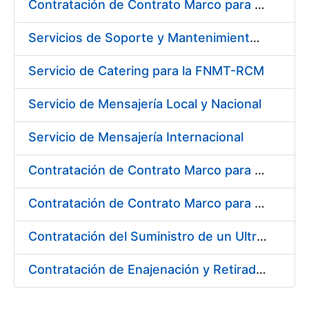
Contratación de Contrato Marco para el Suministro de Material de Ferretería, Bienio 2018-2019
Servicios de Soporte y Mantenimiento de Licencias de Software IBM para Fábrica Nacional de Moneda y Timbre-Real Casa de la Moneda (FNMT-RCM)
Servicio de Catering para la FNMT-RCM
Servicio de Mensajería Local y Nacional
Servicio de Mensajería Internacional
Contratación de Contrato Marco para el Suministro de Material de Electricidad e Iluminación, Bienio 2018-2019
Contratación de Contrato Marco para el Suministro de Material de Transmisiones, Rodamientos y Estanqueidad, Bienio 2018-2019
Contratación del Suministro de un Ultramicrodurómetro
Contratación de Enajenación y Retirada de Recortes Sobrantes y Desperdicios de Papel Impreso y No Impreso durante 2018