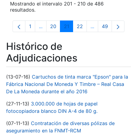
Mostrando el intervalo 201 - 210 de 486
resultados.
1
...
20
21
22
...
49
Página
Páginas intermedias Use TAB para despla
Página
Página
Página
Páginas intermedia
Página
Histórico de
Adjudicaciones
(13-07-16)
Cartuchos de tinta marca "Epson" para la
Fábrica Nacional De Moneda Y Timbre – Real Casa
De La Moneda durante el año 2016
(27-11-13)
3.000.000 de hojas de papel
fotocopiadora blanco DIN A-4 de 80 g.
(07-11-13)
Contratación de diversas pólizas de
aseguramiento en la FNMT-RCM