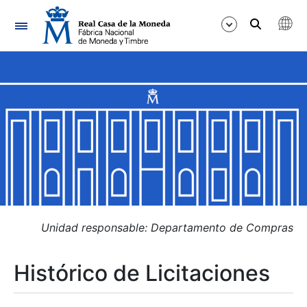
Navegación
Mostrar/Ocultar
Mostrar/Ocultar
Mostrar/Ocultar
Mostrar/Ocultar
Mostrar/Ocultar
Unidad responsable: Departamento de Compras
Histórico de Licitaciones
Mostrar/Ocultar