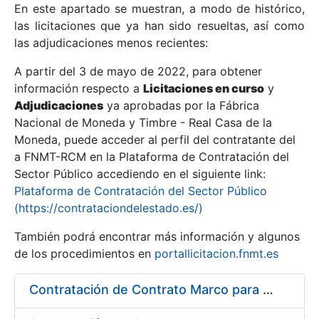
En este apartado se muestran, a modo de histórico,
las licitaciones que ya han sido resueltas, así como
Mostrar/Ocultar
las adjudicaciones menos recientes:
Mostrar/Ocultar
A partir del 3 de mayo de 2022, para obtener
información respecto a
Mostrar/Ocultar
Licitaciones en curso
y
Adjudicaciones
ya aprobadas por la Fábrica
Nacional de Moneda y Timbre - Real Casa de la
Moneda, puede acceder al perfil del contratante del
a FNMT-RCM en la Plataforma de Contratación del
Sector Público accediendo en el siguiente link:
Plataforma de Contratación del Sector Público
(https://contrataciondelestado.es/)
También podrá encontrar más información y algunos
de los procedimientos en
portallicitacion.fnmt.es
Mostrar/Ocultar
Contratación de Contrato Marco para el Suministro de Material de Fontanería y Repuestos de Aire Acondicionado, bienio 2018-2019